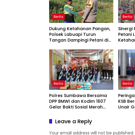
Berita
Berita
Dukung Ketahanan Pangan,
Sinergi
Polsek Labuapi Turun
Petani 
Tangan Dampingi Petani di
Ketaha
Desa Karang Bongkot
Berita
Berita
Polres Sumbawa Bersama
Peringa
DPP BMWI dan Kodim 1607
KSB Ber
Gelar Bakti Sosial Merah
Unair G
Putih di Ponpes Arrahman
Kesehat
Hidayatullah
Pertam
Leave a Reply
Your email address will not be published.