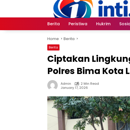
Skip
to
content
Berita
Peristiwa
Hukrim
Sosia
Home
Berita
Berita
Ciptakan Lingkun
Polres Bima Kota
Admin
2 Min Read
January 17, 2026