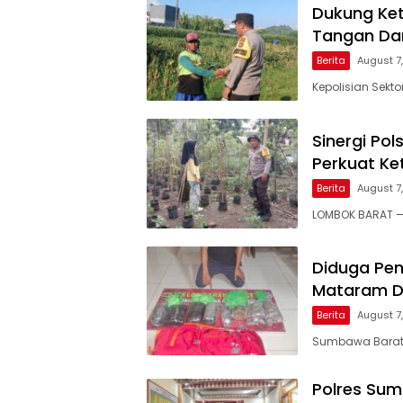
Dukung Ket
Tangan Dam
Berita
August 7
Kepolisian Sekt
Sinergi Po
Perkuat Ke
Berita
August 7
LOMBOK BARAT — 
Diduga Pen
Mataram Di
Berita
August 7
Sumbawa Barat, 
Polres Su