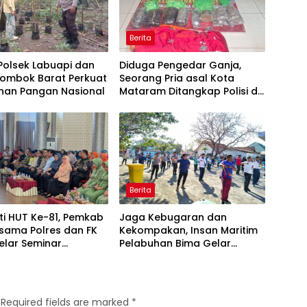
Berita
 Polsek Labuapi dan
Diduga Pengedar Ganja,
Lombok Barat Perkuat
Seorang Pria asal Kota
nan Pangan Nasional
Mataram Ditangkap Polisi di
Sumbawa Barat
Berita
ti HUT Ke-81, Pemkab
Jaga Kebugaran dan
sama Polres dan FK
Kekompakan, Insan Maritim
elar Seminar
Pelabuhan Bima Gelar
an “1000 Hari
Senam Bersama
a Kehidupan”
Required fields are marked
*