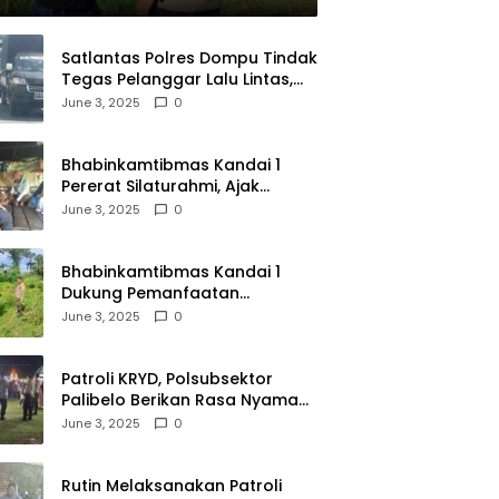
Satlantas Polres Dompu Tindak
Tegas Pelanggar Lalu Lintas,
Mobil Bodong, dan Kendaraan
June 3, 2025
0
Tak Bayar Pajak
Bhabinkamtibmas Kandai 1
Pererat Silaturahmi, Ajak
Warga Jaga Keamanan
June 3, 2025
0
Lingkungan
Bhabinkamtibmas Kandai 1
Dukung Pemanfaatan
Pekarangan untuk Ketahanan
June 3, 2025
0
Pangan Menuju Indonesia Emas
2045
Patroli KRYD, Polsubsektor
Palibelo Berikan Rasa Nyaman
Bagi Masyarakat dan
June 3, 2025
0
Antisipasi Aksi Menjurus
Premanisme
Rutin Melaksanakan Patroli