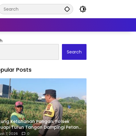
h
Search
pular Posts
ung Ketahanan Pangan, Polsek
uapi Turun Tangan Dampingi Petani
Desa Karang Bongkot
st 7, 2026
0