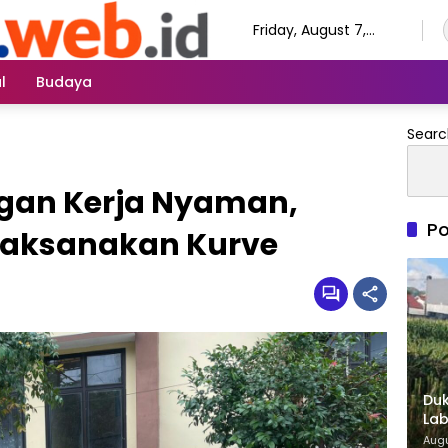
Friday, August 7,
2026
l
Budaya
Searc
gan Kerja Nyaman,
Po
 Laksanakan Kurve
Duk
Lab
di 
Augu