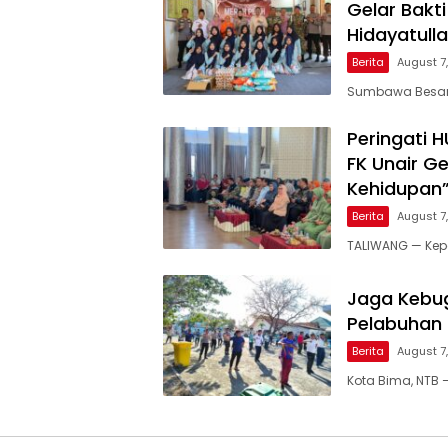
Gelar Bakt
Hidayatull
Berita
August 7
Sumbawa Besar, 
Peringati 
FK Unair G
Kehidupan
Berita
August 7
TALIWANG — Kepo
Jaga Kebug
Pelabuhan
Berita
August 7
Kota Bima, NTB 