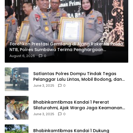
Torehkan Prestasi Gemilang di Ajang Rakernis Polda
NTB, Polres Sumbawa Terima Penghargaan
Pelayanan Prima Kapolri
August 6, 2026
0
Satlantas Polres Dompu Tindak Tegas
Pelanggar Lalu Lintas, Mobil Bodong, dan
Kendaraan Tak Bayar Pajak
June 3, 2025
0
Bhabinkamtibmas Kandai 1 Pererat
Silaturahmi, Ajak Warga Jaga Keamanan
Lingkungan
June 3, 2025
0
Bhabinkamtibmas Kandai 1 Dukung