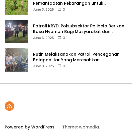
Pemanfaatan Pekarangan untuk
Ketahanan Pangan Menuju Indonesia Emas
June 3, 2025
0
2045
Patroli KRYD, Polsubsektor Palibelo Berikan
Rasa Nyaman Bagi Masyarakat dan
Antisipasi Aksi Menjurus Premanisme
June 3, 2025
0
Rutin Melaksanakan Patroli Pencegahan
Balapan Liar Yang Meresahkan
Masyarakat, Polsek Soromandi
June 3, 2025
0
Mendapatkan Apresiasi Warga
Powered by WordPress
-
Theme: wpmedia.