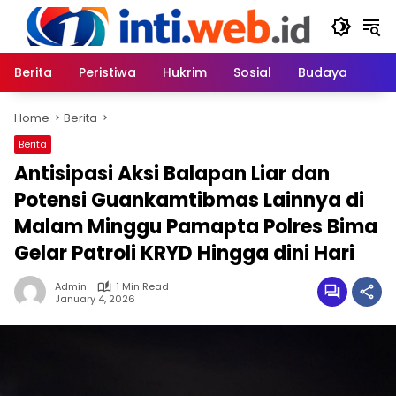
Skip
to
content
Berita
Peristiwa
Hukrim
Sosial
Budaya
Home
Berita
Berita
Antisipasi Aksi Balapan Liar dan
Potensi Guankamtibmas Lainnya di
Malam Minggu Pamapta Polres Bima
Gelar Patroli KRYD Hingga dini Hari
Admin
1 Min Read
January 4, 2026