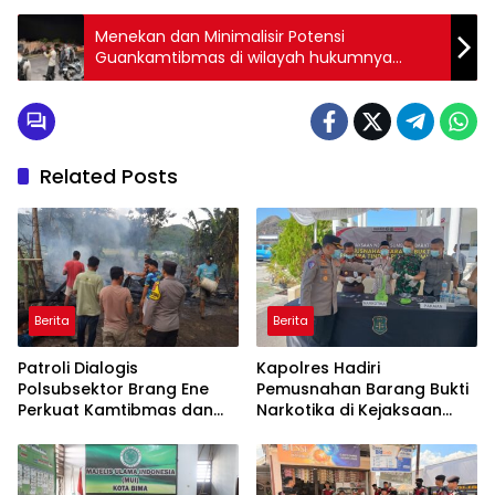
Menekan dan Minimalisir Potensi
Guankamtibmas di wilayah hukumnya
Polseksubsektor Palibelo Tingkatkan Patroli
Malam
Related Posts
Berita
Berita
Patroli Dialogis
Kapolres Hadiri
Polsubsektor Brang Ene
Pemusnahan Barang Bukti
Perkuat Kamtibmas dan
Narkotika di Kejaksaan
Edukasi Masyarakat di
Negeri Sumbawa Barat
Desa Kalimantong