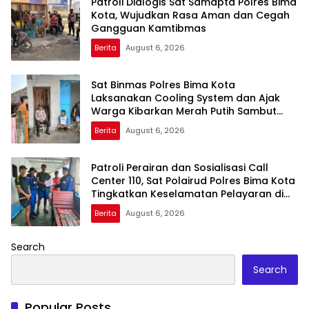
Patroli Dialogis Sat Samapta Polres Bima
Kota, Wujudkan Rasa Aman dan Cegah
Gangguan Kamtibmas
Berita
August 6, 2026
Sat Binmas Polres Bima Kota
Laksanakan Cooling System dan Ajak
Warga Kibarkan Merah Putih Sambut
HUT RI Ke-81
Berita
August 6, 2026
Patroli Perairan dan Sosialisasi Call
Center 110, Sat Polairud Polres Bima Kota
Tingkatkan Keselamatan Pelayaran di
Teluk Bima
Berita
August 6, 2026
Search
Search
Popular Posts