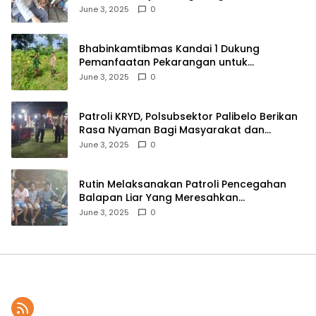
Lingkungan
June 3, 2025
0
Bhabinkamtibmas Kandai 1 Dukung
Pemanfaatan Pekarangan untuk
Ketahanan Pangan Menuju Indonesia Emas
June 3, 2025
0
2045
Patroli KRYD, Polsubsektor Palibelo Berikan
Rasa Nyaman Bagi Masyarakat dan
Antisipasi Aksi Menjurus Premanisme
June 3, 2025
0
Rutin Melaksanakan Patroli Pencegahan
Balapan Liar Yang Meresahkan
Masyarakat, Polsek Soromandi
June 3, 2025
0
Mendapatkan Apresiasi Warga