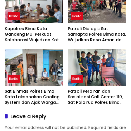
Berita
Berita
Kapolres Bima Kota
Patroli Dialogis Sat
Gandeng MUI Perkuat
Samapta Polres Bima Kota,
Kolaborasi Wujudkan Kota
Wujudkan Rasa Aman dan
Bima Aman dan Kondusif
Cegah Gangguan
Kamtibmas
Berita
Berita
Sat Binmas Polres Bima
Patroli Perairan dan
Kota Laksanakan Cooling
Sosialisasi Call Center 110,
System dan Ajak Warga
Sat Polairud Polres Bima
Kibarkan Merah Putih
Kota Tingkatkan
Sambut HUT RI Ke-81
Keselamatan Pelayaran di
Leave a Reply
Teluk Bima
Your email address will not be published.
Required fields are