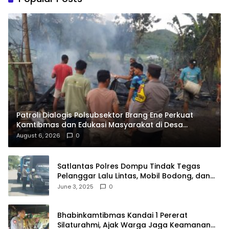
Patroli Dialogis Polsubsektor Brang Ene Perkuat
Kamtibmas dan Edukasi Masyarakat di Desa
Kalimantong
August 6, 2026
0
Satlantas Polres Dompu Tindak Tegas
Pelanggar Lalu Lintas, Mobil Bodong, dan
Kendaraan Tak Bayar Pajak
June 3, 2025
0
Bhabinkamtibmas Kandai 1 Pererat
Silaturahmi, Ajak Warga Jaga Keamanan