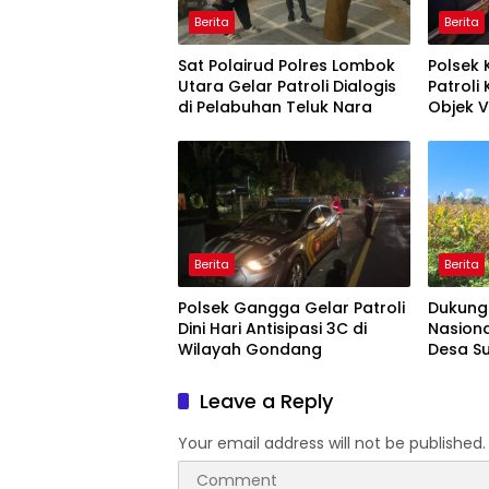
Berita
Berita
Sat Polairud Polres Lombok
Polsek
Utara Gelar Patroli Dialogis
Patroli
di Pelabuhan Teluk Nara
Objek V
Berita
Berita
Polsek Gangga Gelar Patroli
Dukung
Dini Hari Antisipasi 3C di
Nasion
Wilayah Gondang
Desa S
Petani
Persia
Leave a Reply
Your email address will not be published.