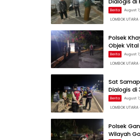
Dialogis di
Berita
August 7
LOMBOK UTARA – 
Polsek Khay
Objek Vital
Berita
August 7
LOMBOK UTARA –
Sat Samapt
Dialogis di
Berita
August 7
LOMBOK UTARA –
Polsek Gang
Wilayah G