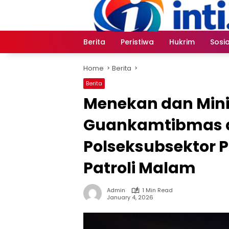
Skip
to
content
Berita
Peristiwa
Hukrim
Sosia
Home
Berita
Berita
Menekan dan Minim
Guankamtibmas d
Polseksubsektor P
Patroli Malam
Admin
1 Min Read
January 4, 2026