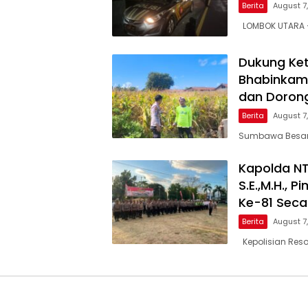
Berita
August 7
LOMBOK UTARA – 
Dukung Ket
Bhabinkam
dan Doron
Berita
August 7
Sumbawa Besar,
Kapolda NTB
S.E.,M.H., 
Ke-81 Secar
Berita
August 7
Kepolisian Res