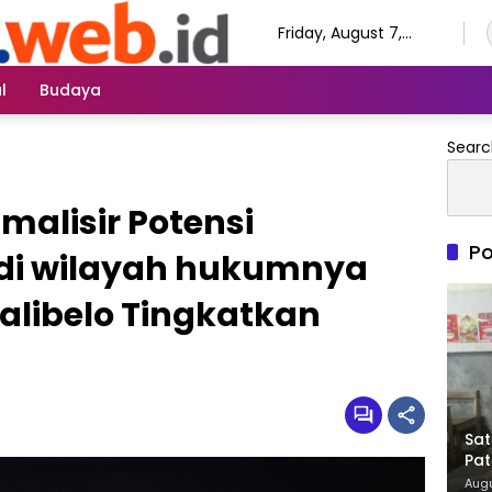
Friday, August 7,
2026
l
Budaya
Searc
alisir Potensi
Po
i wilayah hukumnya
alibelo Tingkatkan
Sat
Pat
Augu