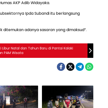
i Humas AKP Adib Widayaka.
subsektornya Ipda Subandi itu berlangsung
dak ditemukan adanya sasaran yang dimaksud”.
Libur Natal dan Tahun Baru di Pantai Kalaki
an PAM Wisata