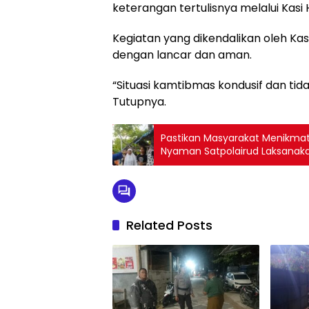
keterangan tertulisnya melalui Kas
Kegiatan yang dikendalikan oleh Ka
dengan lancar dan aman.
“Situasi kamtibmas kondusif dan ti
Tutupnya.
Pastikan Masyarakat Menikmati 
Nyaman Satpolairud Laksanak
Related Posts