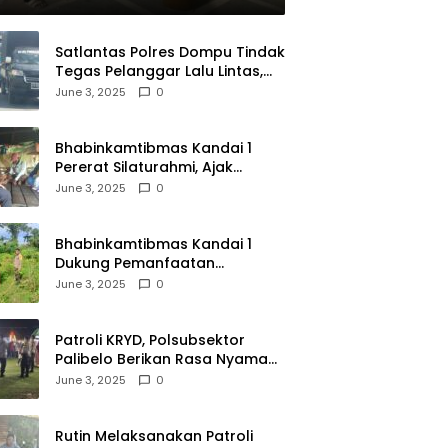
Satlantas Polres Dompu Tindak
Tegas Pelanggar Lalu Lintas,
Mobil Bodong, dan Kendaraan
June 3, 2025
0
Tak Bayar Pajak
Bhabinkamtibmas Kandai 1
Pererat Silaturahmi, Ajak
Warga Jaga Keamanan
June 3, 2025
0
Lingkungan
Bhabinkamtibmas Kandai 1
Dukung Pemanfaatan
Pekarangan untuk Ketahanan
June 3, 2025
0
Pangan Menuju Indonesia Emas
2045
Patroli KRYD, Polsubsektor
Palibelo Berikan Rasa Nyaman
Bagi Masyarakat dan
June 3, 2025
0
Antisipasi Aksi Menjurus
Premanisme
Rutin Melaksanakan Patroli