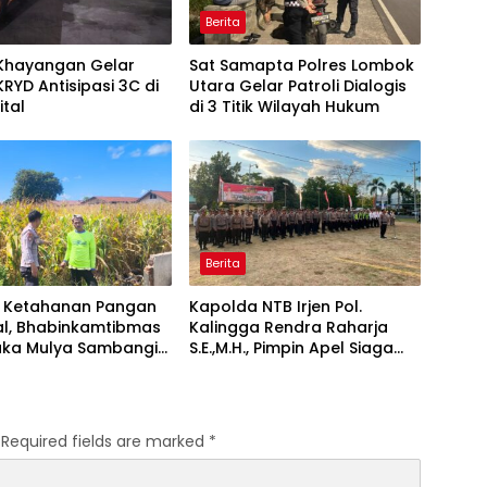
Berita
 Khayangan Gelar
Sat Samapta Polres Lombok
 KRYD Antisipasi 3C di
Utara Gelar Patroli Dialogis
ital
di 3 Titik Wilayah Hukum
Berita
 Ketahanan Pangan
Kapolda NTB Irjen Pol.
al, Bhabinkamtibmas
Kalingga Rendra Raharja
uka Mulya Sambangi
S.E.,M.H., Pimpin Apel Siaga
 dan Dorong
Kamtibmas Jelang HUT RI
pan Tanam Jagung
Ke-81 Secara Virtual
Required fields are marked
*