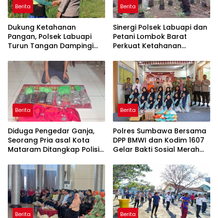
Berita
Berita
Dukung Ketahanan
Sinergi Polsek Labuapi dan
Pangan, Polsek Labuapi
Petani Lombok Barat
Turun Tangan Dampingi
Perkuat Ketahanan
Petani di Desa Karang
Pangan Nasional
Bongkot
Berita
Berita
Diduga Pengedar Ganja,
Polres Sumbawa Bersama
Seorang Pria asal Kota
DPP BMWI dan Kodim 1607
Mataram Ditangkap Polisi
Gelar Bakti Sosial Merah
di Sumbawa Barat
Putih di Ponpes Arrahman
Hidayatullah
Berita
Berita