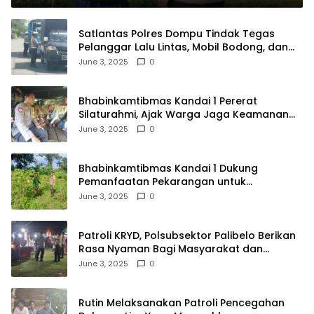
Satlantas Polres Dompu Tindak Tegas
Pelanggar Lalu Lintas, Mobil Bodong, dan
Kendaraan Tak Bayar Pajak
June 3, 2025
0
Bhabinkamtibmas Kandai 1 Pererat
Silaturahmi, Ajak Warga Jaga Keamanan
Lingkungan
June 3, 2025
0
Bhabinkamtibmas Kandai 1 Dukung
Pemanfaatan Pekarangan untuk
Ketahanan Pangan Menuju Indonesia Emas
June 3, 2025
0
2045
Patroli KRYD, Polsubsektor Palibelo Berikan
Rasa Nyaman Bagi Masyarakat dan
Antisipasi Aksi Menjurus Premanisme
June 3, 2025
0
Rutin Melaksanakan Patroli Pencegahan