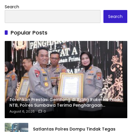
Search
Search
Popular Posts
Torehkan Prestasi Gemilang di Ajang Rakernis Polda
NTB, Polres Sumbawa Terima Penghargaan
Pelayanan Prima Kapolri
August 6, 2026
0
Satlantas Polres Dompu Tindak Tegas