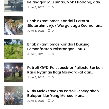
Pelanggar Lalu Lintas, Mobil Bodong, dan
Kendaraan Tak Bayar Pajak
June 3, 2025
0
Bhabinkamtibmas Kandai 1 Pererat
Silaturahmi, Ajak Warga Jaga Keamanan
Lingkungan
June 3, 2025
0
Bhabinkamtibmas Kandai 1 Dukung
Pemanfaatan Pekarangan untuk
Ketahanan Pangan Menuju Indonesia Emas
June 3, 2025
0
2045
Patroli KRYD, Polsubsektor Palibelo Berikan
Rasa Nyaman Bagi Masyarakat dan
Antisipasi Aksi Menjurus Premanisme
June 3, 2025
0
Rutin Melaksanakan Patroli Pencegahan
Balapan Liar Yang Meresahkan
Masyarakat, Polsek Soromandi
June 3, 2025
0
Mendapatkan Apresiasi Warga