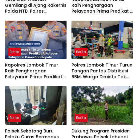
Gemilang di Ajang Rakernis
Raih Penghargaan
Polda NTB, Polres
Pelayanan Prima Predikat A
Sumbawa Terima
dari Kapolri
Penghargaan Pelayanan
Prima Kapolri
Berita
Berita
Kapolres Lombok Timur
Polres Lombok Timur Turun
Raih Penghargaan
Tangan Pantau Distribusi
Pelayanan Prima Predikat A
BBM, Warga Diminta Tak
dari Kapolri
Panic Buying
Berita
Berita
Polsek Sekotong Buru
Dukung Program Presiden
Pelaku Curas Bermodus
Prabowo, Polsek Labuapi