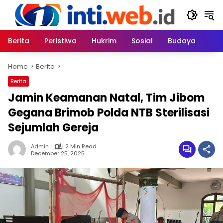
Skip
to
content
Berita
Peristiwa
Hukrim
Sosial
Budaya
Home
Berita
Berita
Jamin Keamanan Natal, Tim Jibom
Gegana Brimob Polda NTB Sterilisasi
Sejumlah Gereja
Admin
2 Min Read
December 25, 2025