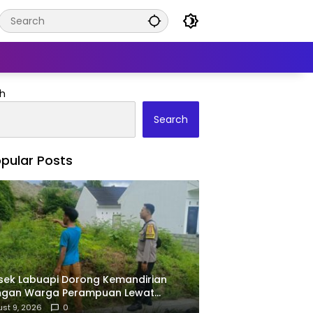
h
Search
pular Posts
sek Labuapi Dorong Kemandirian
ngan Warga Perampuan Lewat
manfaatan Pekarangan Rumah
st 9, 2026
0