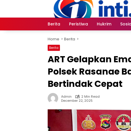
Skip
to
content
Berita
Peristiwa
Hukrim
Sosia
Home
Berita
Berita
ART Gelapkan Ema
Polsek Rasanae Ba
Bertindak Cepat
Admin
2 Min Read
December 22, 2025