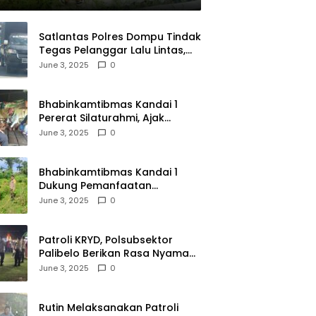
Satlantas Polres Dompu Tindak
Tegas Pelanggar Lalu Lintas,
Mobil Bodong, dan Kendaraan
June 3, 2025
0
Tak Bayar Pajak
Bhabinkamtibmas Kandai 1
Pererat Silaturahmi, Ajak
Warga Jaga Keamanan
June 3, 2025
0
Lingkungan
Bhabinkamtibmas Kandai 1
Dukung Pemanfaatan
Pekarangan untuk Ketahanan
June 3, 2025
0
Pangan Menuju Indonesia Emas
2045
Patroli KRYD, Polsubsektor
Palibelo Berikan Rasa Nyaman
Bagi Masyarakat dan
June 3, 2025
0
Antisipasi Aksi Menjurus
Premanisme
Rutin Melaksanakan Patroli