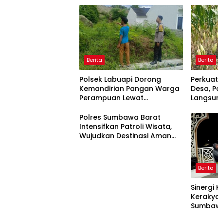
Berita
Berita
Polsek Labuapi Dorong
Perkua
Kemandirian Pangan Warga
Desa, P
Perampuan Lewat
Langsu
Pemanfaatan Pekarangan
Merem
Rumah
Polres Sumbawa Barat
Intensifkan Patroli Wisata,
Wujudkan Destinasi Aman
dan Nyaman bagi
Masyarakat
Berita
Sinergi
Kerakya
Sumbaw
“Jalan 