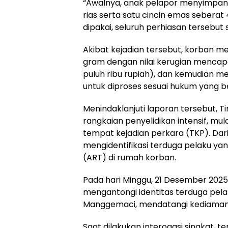
“Awalnya, anak pelapor menyimpan 
rias serta satu cincin emas seberat
dipakai, seluruh perhiasan tersebut s
Akibat kejadian tersebut, korban m
gram dengan nilai kerugian mencapai
puluh ribu rupiah), dan kemudian me
untuk diproses sesuai hukum yang b
Menindaklanjuti laporan tersebut, 
rangkaian penyelidikan intensif, mul
tempat kejadian perkara (TKP). Dari h
mengidentifikasi terduga pelaku ya
(ART) di rumah korban.
Pada hari Minggu, 21 Desember 2025, 
mengantongi identitas terduga pel
Manggemaci, mendatangi kediaman
Saat dilakukan interogasi singkat,