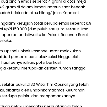
dua cincin emas seberat 4 gram di atas meja
 4,9 gram di dalam lemari. Namun saat hendak
udah tidak ada atau hilang,” jelas Kapolsek.
engalami kerugian total berupa emas seberat 8,9
 Rp21.150.000 (dua puluh satu juta seratus lima
laporkan peristiwa itu ke Polsek Rasanae Barat
erlaku.
Tim Opsnal Polsek Rasanae Barat melakukan
ai dari pemeriksaan saksi-saksi hingga olah
asil penyelidikan, polisi berhasil
ng diketahui merupakan asisten rumah tangga
sekitar pukul 21.30 Wita, Tim Opsnal yang telah
aku, dibantu oleh Bhabinkamtibmas Kelurahan
 terduga pelaku dan mengamankannya.
 terduga pelaku mengakui perbuatannya telah