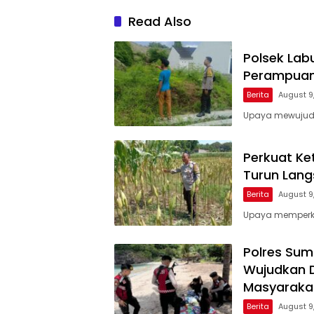
Read Also
Polsek Lab
Perampuan
Berita
August 9
Upaya mewujudk
Perkuat Ke
Turun Lan
Berita
August 9
Upaya memperku
Polres Sum
Wujudkan 
Masyaraka
Berita
August 9