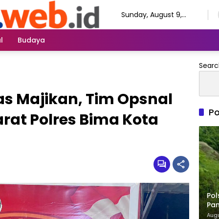
Sunday, August 9,
2026
l
Budaya
Searc
s Majikan, Tim Opsnal
Po
rat Polres Bima Kota
Pol
Pa
Pe
Augu