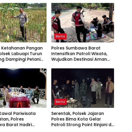
Berita
t Ketahanan Pangan
Polres Sumbawa Barat
olsek Labuapi Turun
Intensifkan Patroli Wisata,
ng Dampingi Petani
Wujudkan Destinasi Aman
bu
dan Nyaman bagi
Masyarakat
Berita
 Kawal Pariwisata
Serentak, Polsek Jajaran
tan, Polres
Polres Bima Kota Gelar
a Barat Hadiri
Patroli Strong Point Rinjani di
Perjuangan dan
Sejumlah Titik Rawan