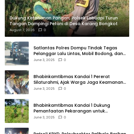
Dukung Ketahanan Pangan, Polsek Labuapi Turun
Tangan Dampingi Petani di Desa Karang Bongkot
August 7, 2026
0
Satlantas Polres Dompu Tindak Tegas
Pelanggar Lalu Lintas, Mobil Bodong, dan
Kendaraan Tak Bayar Pajak
June 3, 2025
0
Bhabinkamtibmas Kandai 1 Pererat
Silaturahmi, Ajak Warga Jaga Keamanan
Lingkungan
June 3, 2025
0
Bhabinkamtibmas Kandai 1 Dukung
Pemanfaatan Pekarangan untuk
Ketahanan Pangan Menuju Indonesia Emas
June 3, 2025
0
2045
Patroli KRYD, Polsubsektor Palibelo Berikan