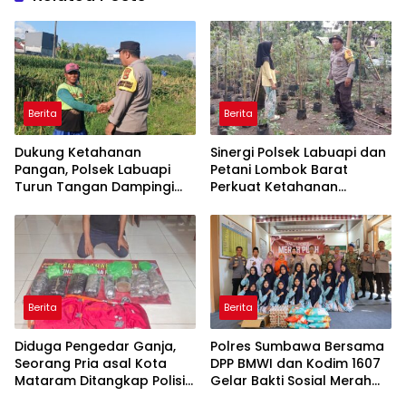
Berita
Berita
Dukung Ketahanan
Sinergi Polsek Labuapi dan
Pangan, Polsek Labuapi
Petani Lombok Barat
Turun Tangan Dampingi
Perkuat Ketahanan
Petani di Desa Karang
Pangan Nasional
Bongkot
Berita
Berita
Diduga Pengedar Ganja,
Polres Sumbawa Bersama
Seorang Pria asal Kota
DPP BMWI dan Kodim 1607
Mataram Ditangkap Polisi
Gelar Bakti Sosial Merah
di Sumbawa Barat
Putih di Ponpes Arrahman