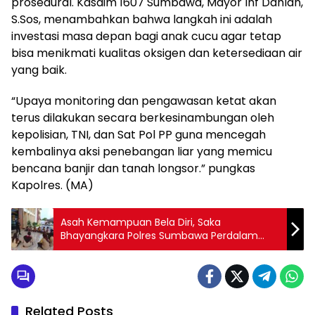
prosedural. Kasdim 1607 Sumbawa, Mayor Inf Dahlan,
S.Sos, menambahkan bahwa langkah ini adalah
investasi masa depan bagi anak cucu agar tetap
bisa menikmati kualitas oksigen dan ketersediaan air
yang baik.
“Upaya monitoring dan pengawasan ketat akan
terus dilakukan secara berkesinambungan oleh
kepolisian, TNI, dan Sat Pol PP guna mencegah
kembalinya aksi penebangan liar yang memicu
bencana banjir dan tanah longsor.” pungkas
Kapolres. (MA)
Asah Kemampuan Bela Diri, Saka
Bhayangkara Polres Sumbawa Perdalam
Teknik Drill Tongkat Polri
Related Posts