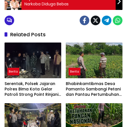
Narkoba Diduga Bebas
Related Posts
Berita
Berita
Serentak, Polsek Jajaran
Bhabinkamtibmas Desa
Polres Bima Kota Gelar
Pamanto Sambangi Petani
Patroli Strong Point Rinjani
dan Pantau Pertumbuhan
di Sejumlah Titik Rawan
Tanaman Kacang Kedelai