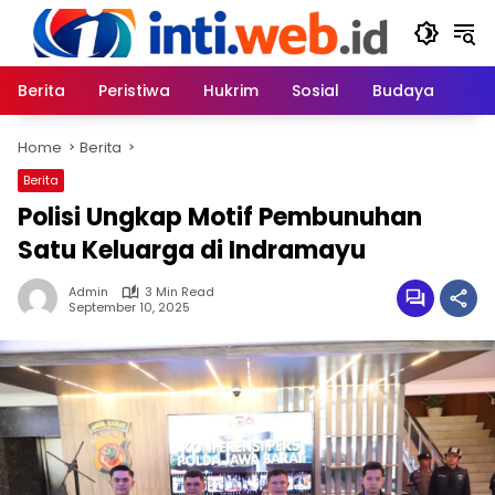
Skip
to
content
Berita
Peristiwa
Hukrim
Sosial
Budaya
Home
Berita
Berita
Polisi Ungkap Motif Pembunuhan
Satu Keluarga di Indramayu
Admin
3 Min Read
September 10, 2025