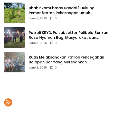
Bhabinkamtibmas Kandai 1 Dukung
Pemanfaatan Pekarangan untuk
Ketahanan Pangan Menuju Indonesia Emas
June 3, 2025
0
2045
Patroli KRYD, Polsubsektor Palibelo Berikan
Rasa Nyaman Bagi Masyarakat dan
Antisipasi Aksi Menjurus Premanisme
June 3, 2025
0
Rutin Melaksanakan Patroli Pencegahan
Balapan Liar Yang Meresahkan
Masyarakat, Polsek Soromandi
June 3, 2025
0
Mendapatkan Apresiasi Warga