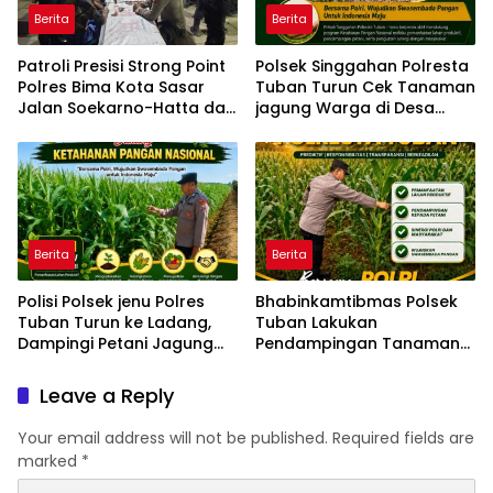
Berita
Berita
Patroli Presisi Strong Point
Polsek Singgahan Polresta
Polres Bima Kota Sasar
Tuban Turun Cek Tanaman
Jalan Soekarno-Hatta dan
jagung Warga di Desa
Gajah Mada
Mulyorejo
Berita
Berita
Polisi Polsek jenu Polres
Bhabinkamtibmas Polsek
Tuban Turun ke Ladang,
Tuban Lakukan
Dampingi Petani Jagung
Pendampingan Tanaman
Dukung Ketahanan Pangan
Jagung Dukung Ketahanan
Pangan Nasional
Leave a Reply
Your email address will not be published.
Required fields are
marked
*