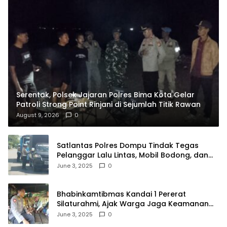
Serentak, Polsek Jajaran Polres Bima Kota Gelar
Patroli Strong Point Rinjani di Sejumlah Titik Rawan
August 9, 2026
0
Satlantas Polres Dompu Tindak Tegas
Pelanggar Lalu Lintas, Mobil Bodong, dan
Kendaraan Tak Bayar Pajak
June 3, 2025
0
Bhabinkamtibmas Kandai 1 Pererat
Silaturahmi, Ajak Warga Jaga Keamanan
Lingkungan
June 3, 2025
0