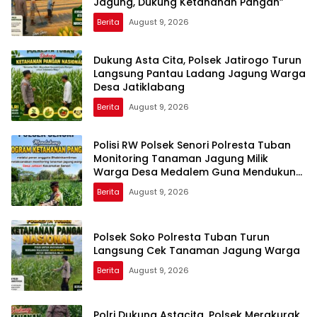
Jagung, Dukung Ketahanan Pangan”
Berita
August 9, 2026
Dukung Asta Cita, Polsek Jatirogo Turun
Langsung Pantau Ladang Jagung Warga
Desa Jatiklabang
Berita
August 9, 2026
Polisi RW Polsek Senori Polresta Tuban
Monitoring Tanaman Jagung Milik
Warga Desa Medalem Guna Mendukung
Program Ketahanan Pangan
Berita
August 9, 2026
Polsek Soko Polresta Tuban Turun
Langsung Cek Tanaman Jagung Warga
Berita
August 9, 2026
Polri Dukung Astacita, Polsek Merakurak