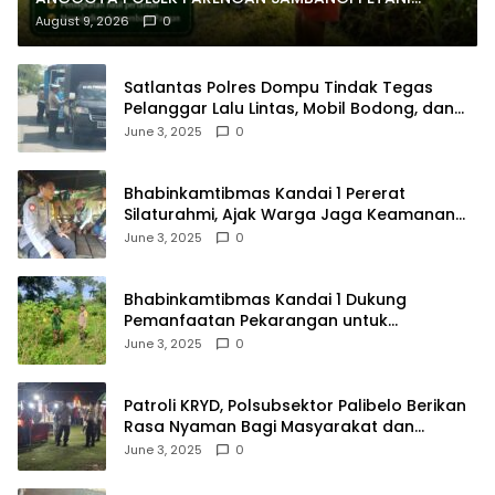
JAGUNG DI DESA KUMPULREJO GUNA DUKUNG
August 9, 2026
0
KETAHANAN PANGAN
Satlantas Polres Dompu Tindak Tegas
Pelanggar Lalu Lintas, Mobil Bodong, dan
Kendaraan Tak Bayar Pajak
June 3, 2025
0
Bhabinkamtibmas Kandai 1 Pererat
Silaturahmi, Ajak Warga Jaga Keamanan
Lingkungan
June 3, 2025
0
Bhabinkamtibmas Kandai 1 Dukung
Pemanfaatan Pekarangan untuk
Ketahanan Pangan Menuju Indonesia Emas
June 3, 2025
0
2045
Patroli KRYD, Polsubsektor Palibelo Berikan
Rasa Nyaman Bagi Masyarakat dan
Antisipasi Aksi Menjurus Premanisme
June 3, 2025
0