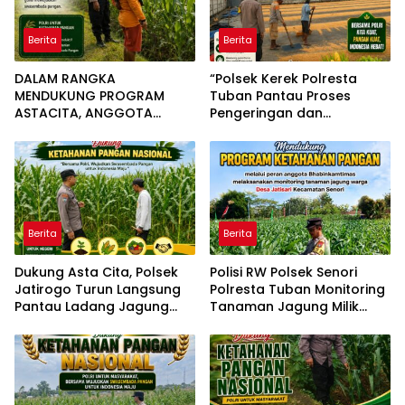
Berita
Berita
DALAM RANGKA
“Polsek Kerek Polresta
MENDUKUNG PROGRAM
Tuban Pantau Proses
ASTACITA, ANGGOTA
Pengeringan dan
POLSEK PARENGAN
Penyimpanan Jagung,
SAMBANGI PETANI JAGUNG
Dukung Ketahanan
DI DESA KUMPULREJO GUNA
Pangan”
DUKUNG KETAHANAN
PANGAN
Berita
Berita
Dukung Asta Cita, Polsek
Polisi RW Polsek Senori
Jatirogo Turun Langsung
Polresta Tuban Monitoring
Pantau Ladang Jagung
Tanaman Jagung Milik
Warga Desa Jatiklabang
Warga Desa Medalem
Guna Mendukung Program
Ketahanan Pangan