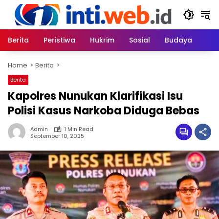
Skip
to
content
Berita
Peristiwa
Hukrim
Sosial
Budaya
Home
Berita
Berita
Kapolres Nunukan Klarifikasi Isu
Polisi Kasus Narkoba Diduga Bebas
Admin
1 Min Read
September 10, 2025