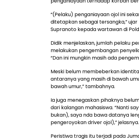
penganiayaan terhadap korban ber
“(Pelaku) penganiayaan ojol ini se
ditetapkan sebagai tersangka,” ujar
Supranoto kepada wartawan di Polda
Didik menjelaskan, jumlah pelaku pe
melakukan pengembangan penyelidi
“Dan ini mungkin masih ada pengemb
Meski belum membeberkan identitas
antaranya yang masih di bawah umu
bawah umur,” tambahnya.
Ia juga menegaskan pihaknya belum
dari kalangan mahasiswa. “Nanti s
bukan), saya nda bawa datanya leng
pengeroyokan driver ojol),” jelasnya.
Peristiwa tragis itu terjadi pada Jum