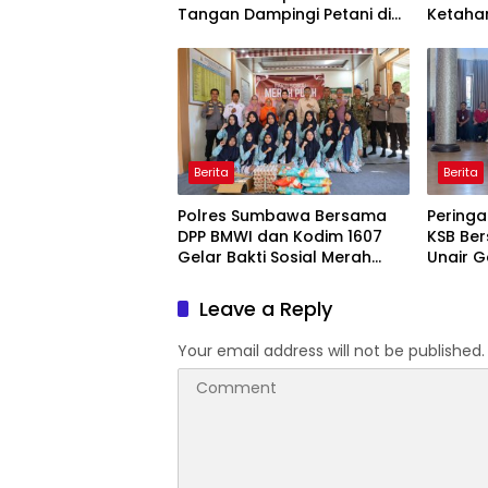
Tangan Dampingi Petani di
Ketaha
Desa Karang Bongkot
Berita
Berita
Polres Sumbawa Bersama
Peringa
DPP BMWI dan Kodim 1607
KSB Ber
Gelar Bakti Sosial Merah
Unair G
Putih di Ponpes Arrahman
Kesehat
Hidayatullah
Pertam
Leave a Reply
Your email address will not be published.