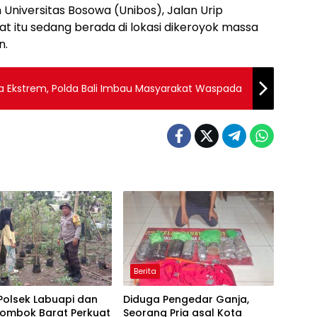
 Universitas Bosowa (Unibos), Jalan Urip
t itu sedang berada di lokasi dikeroyok massa
n.
 Ekstrem, Polda Bali Imbau Masyarakat Waspada
Berita
 Polsek Labuapi dan
Diduga Pengedar Ganja,
Lombok Barat Perkuat
Seorang Pria asal Kota