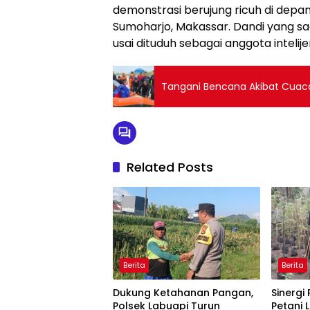
demonstrasi berujung ricuh di depan
Sumoharjo, Makassar. Dandi yang saa
usai dituduh sebagai anggota intelije
Tangani Bencana Akibat Cuaca
Related Posts
Berita
Berita
Dukung Ketahanan Pangan,
Sinergi
Polsek Labuapi Turun
Petani 