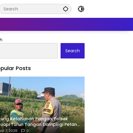
h
Search
pular Posts
ung Ketahanan Pangan, Polsek
uapi Turun Tangan Dampingi Petani
Desa Karang Bongkot
st 7, 2026
0