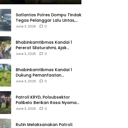
Satlantas Polres Dompu Tindak
Tegas Pelanggar Lalu Lintas,
Mobil Bodong, dan Kendaraan
June 3, 2025
0
Tak Bayar Pajak
Bhabinkamtibmas Kandai 1
Pererat Silaturahmi, Ajak
Warga Jaga Keamanan
June 3, 2025
0
Lingkungan
Bhabinkamtibmas Kandai 1
Dukung Pemanfaatan
Pekarangan untuk Ketahanan
June 3, 2025
0
Pangan Menuju Indonesia Emas
2045
Patroli KRYD, Polsubsektor
Palibelo Berikan Rasa Nyaman
Bagi Masyarakat dan
June 3, 2025
0
Antisipasi Aksi Menjurus
Premanisme
Rutin Melaksanakan Patroli