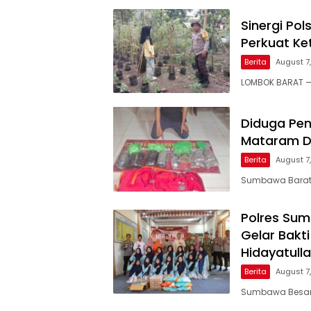
Sinergi Po
Perkuat Ke
Berita
August 7
LOMBOK BARAT — 
Diduga Pen
Mataram Di
Berita
August 7
Sumbawa Barat, 
Polres Su
Gelar Bakt
Hidayatull
Berita
August 7
Sumbawa Besar, 