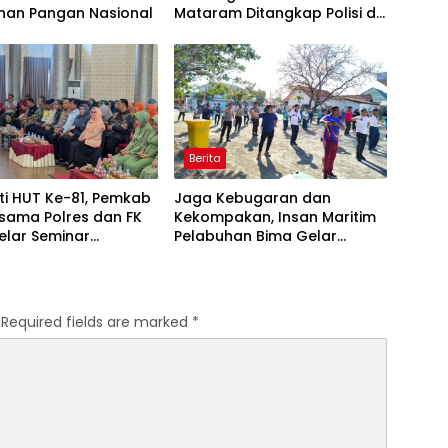
nan Pangan Nasional
Mataram Ditangkap Polisi di
Sumbawa Barat
Berita
ti HUT Ke-81, Pemkab
Jaga Kebugaran dan
sama Polres dan FK
Kekompakan, Insan Maritim
elar Seminar
Pelabuhan Bima Gelar
an “1000 Hari
Senam Bersama
a Kehidupan”
Required fields are marked
*