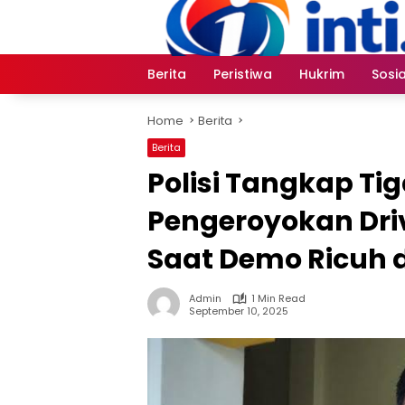
Skip
to
content
Berita
Peristiwa
Hukrim
Sosia
Home
Berita
Berita
Polisi Tangkap Ti
Pengeroyokan Driv
Saat Demo Ricuh 
Admin
1 Min Read
September 10, 2025