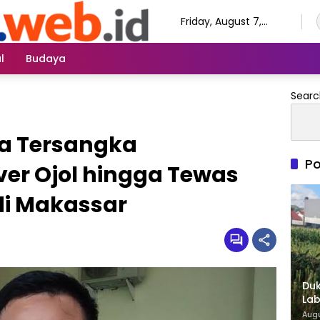
Friday, August 7,
2026
l
Budaya
Searc
ga Tersangka
Po
er Ojol hingga Tewas
di Makassar
Duk
Lab
di 
Augu