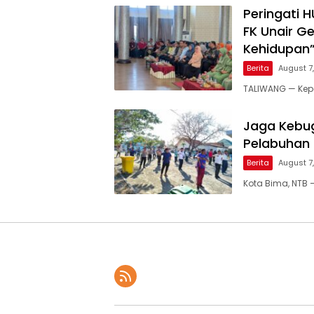
Peringati 
FK Unair G
Kehidupan
Berita
August 7
TALIWANG — Kepo
Jaga Kebug
Pelabuhan
Berita
August 7
Kota Bima, NTB 