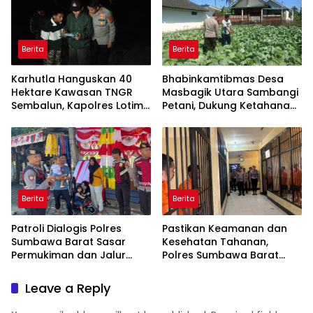
Berita
Berita
Karhutla Hanguskan 40
Bhabinkamtibmas Desa
Hektare Kawasan TNGR
Masbagik Utara Sambangi
Sembalun, Kapolres Lotim
Petani, Dukung Ketahanan
Turun Langsung Padamkan
Pangan dan Swasembada
Api
Pangan
Berita
Berita
Patroli Dialogis Polres
Pastikan Keamanan dan
Sumbawa Barat Sasar
Kesehatan Tahanan,
Permukiman dan Jalur
Polres Sumbawa Barat
Ramai, Jaga Kamtibmas
Intensifkan Pengecekan
Tetap Kondusif
Rutan Secara Berkala
Leave a Reply