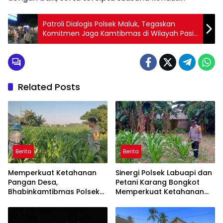
Patroli Dialogis Polsek Maluk, Tegaskan
Komitmen Jaga Kamtibmas di Wilayah Pasir
Putih
Related Posts
Berita
Berita
Memperkuat Ketahanan
Sinergi Polsek Labuapi dan
Pangan Desa,
Petani Karang Bongkot
Bhabinkamtibmas Polsek
Memperkuat Ketahanan
Labuapi Dampingi Petani
Pangan Nasional
Kuranji Dalang