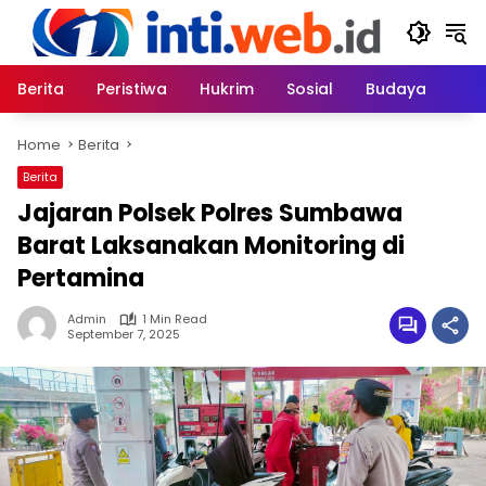
Skip
to
content
Berita
Peristiwa
Hukrim
Sosial
Budaya
Home
Berita
Berita
Jajaran Polsek Polres Sumbawa
Barat Laksanakan Monitoring di
Pertamina
Admin
1 Min Read
September 7, 2025