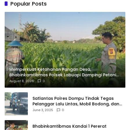
Popular Posts
Memperkuat Ketahanan Pangan Desa,
Bhabinkamtibmas Polsek Labuapi Dampingi Petani
Kuranji Dalang
August 8, 2026
0
Satlantas Polres Dompu Tindak Tegas
Pelanggar Lalu Lintas, Mobil Bodong, dan
Kendaraan Tak Bayar Pajak
June 3, 2025
0
Bhabinkamtibmas Kandai 1 Pererat