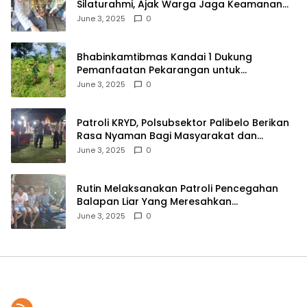
Silaturahmi, Ajak Warga Jaga Keamanan
Lingkungan
June 3, 2025
0
Bhabinkamtibmas Kandai 1 Dukung
Pemanfaatan Pekarangan untuk
Ketahanan Pangan Menuju Indonesia Emas
June 3, 2025
0
2045
Patroli KRYD, Polsubsektor Palibelo Berikan
Rasa Nyaman Bagi Masyarakat dan
Antisipasi Aksi Menjurus Premanisme
June 3, 2025
0
Rutin Melaksanakan Patroli Pencegahan
Balapan Liar Yang Meresahkan
Masyarakat, Polsek Soromandi
June 3, 2025
0
Mendapatkan Apresiasi Warga