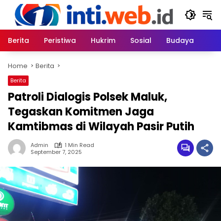
Skip
to
content
Berita
Peristiwa
Hukrim
Sosial
Budaya
Home
Berita
Berita
Patroli Dialogis Polsek Maluk,
Tegaskan Komitmen Jaga
Kamtibmas di Wilayah Pasir Putih
Admin
1 Min Read
September 7, 2025