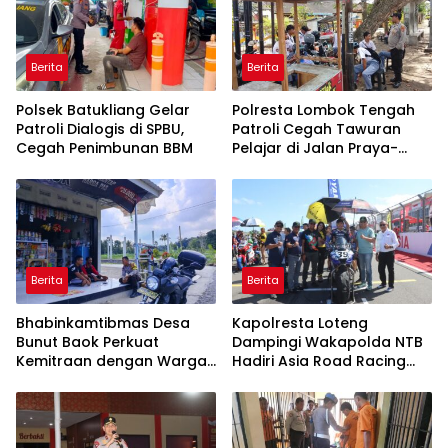
Berita
Berita
Polsek Batukliang Gelar
Polresta Lombok Tengah
Patroli Dialogis di SPBU,
Patroli Cegah Tawuran
Cegah Penimbunan BBM
Pelajar di Jalan Praya-
Mujur
Berita
Berita
Bhabinkamtibmas Desa
Kapolresta Loteng
Bunut Baok Perkuat
Dampingi Wakapolda NTB
Kemitraan dengan Warga
Hadiri Asia Road Racing
untuk Jaga Kamtibmas
Championship 2026 di
Sirkuit Mandalika