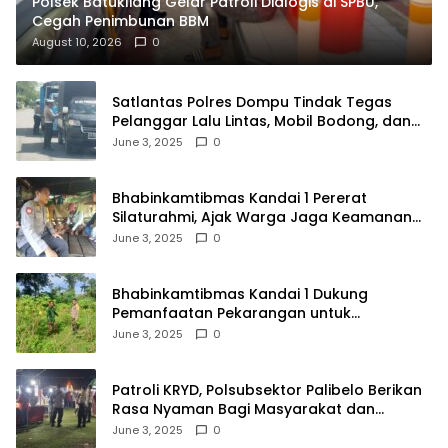
Polsek Batukliang Gelar Patroli Dialogis di SPBU,
Cegah Penimbunan BBM
August 10, 2026
0
Satlantas Polres Dompu Tindak Tegas
Pelanggar Lalu Lintas, Mobil Bodong, dan
Kendaraan Tak Bayar Pajak
June 3, 2025
0
Bhabinkamtibmas Kandai 1 Pererat
Silaturahmi, Ajak Warga Jaga Keamanan
Lingkungan
June 3, 2025
0
Bhabinkamtibmas Kandai 1 Dukung
Pemanfaatan Pekarangan untuk
Ketahanan Pangan Menuju Indonesia Emas
June 3, 2025
0
2045
Patroli KRYD, Polsubsektor Palibelo Berikan
Rasa Nyaman Bagi Masyarakat dan
Antisipasi Aksi Menjurus Premanisme
June 3, 2025
0