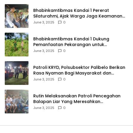
Bhabinkamtibmas Kandai 1 Pererat
Silaturahmi, Ajak Warga Jaga Keamanan
Lingkungan
June 3, 2025
0
Bhabinkamtibmas Kandai 1 Dukung
Pemanfaatan Pekarangan untuk
Ketahanan Pangan Menuju Indonesia Emas
June 3, 2025
0
2045
Patroli KRYD, Polsubsektor Palibelo Berikan
Rasa Nyaman Bagi Masyarakat dan
Antisipasi Aksi Menjurus Premanisme
June 3, 2025
0
Rutin Melaksanakan Patroli Pencegahan
Balapan Liar Yang Meresahkan
Masyarakat, Polsek Soromandi
June 3, 2025
0
Mendapatkan Apresiasi Warga