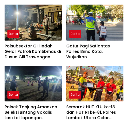
Ngujuran Panen Jagung
Raya
Berita
Berita
Polsubsektor Gili Indah
Gatur Pagi Satlantas
Gelar Patroli Kamtibmas di
Polres Bima Kota,
Dusun Gili Trawangan
Wujudkan
Kamseltibcarlantas yang
Aman dan
Berkeselamatan
Berita
Berita
Polsek Tanjung Amankan
Semarak HUT KLU ke-18
Seleksi Bintang Vokalis
dan HUT RI ke-81, Polres
Laski di Lapangan
Lombok Utara Gelar
Majalangu
Pagelaran Seni Budaya