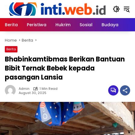
Skip
to
content
Berita
Peristiwa
Hukrim
Sosial
Budaya
Home
Berita
Berita
Bhabinkamtibmas Berikan Bantuan
Bibit Ternak Bebek kepada
pasangan Lansia
Admin
1 Min Read
August 30, 2025