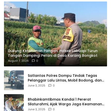
Dukung Ketahanan Pangan, Polsek Labuapi Turun
Tangan Dampingi Petani di Desa Karang Bongkot
August 7, 2026
0
Satlantas Polres Dompu Tindak Tegas
Pelanggar Lalu Lintas, Mobil Bodong, dan
Kendaraan Tak Bayar Pajak
June 3, 2025
0
Bhabinkamtibmas Kandai 1 Pererat
Silaturahmi, Ajak Warga Jaga Keamanan
Lingkungan
June 3, 2025
0