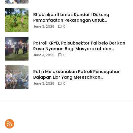
Bhabinkamtibmas Kandai 1 Dukung
Pemanfaatan Pekarangan untuk
Ketahanan Pangan Menuju Indonesia Emas
June 3, 2025
0
2045
Patroli KRYD, Polsubsektor Palibelo Berikan
Rasa Nyaman Bagi Masyarakat dan
Antisipasi Aksi Menjurus Premanisme
June 3, 2025
0
Rutin Melaksanakan Patroli Pencegahan
Balapan Liar Yang Meresahkan
Masyarakat, Polsek Soromandi
June 3, 2025
0
Mendapatkan Apresiasi Warga