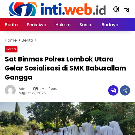
Skip
to
content
Berita
Peristiwa
Hukrim
Sosial
Budaya
Home
Berita
Berita
Sat Binmas Polres Lombok Utara
Gelar Sosialisasi di SMK Babusallam
Gangga
Admin
1 Min Read
August 27, 2025