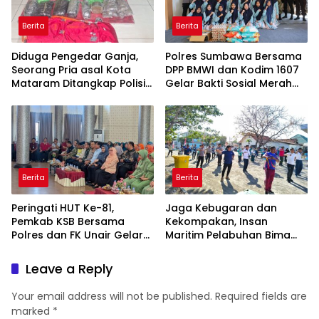
Berita
Berita
Diduga Pengedar Ganja,
Polres Sumbawa Bersama
Seorang Pria asal Kota
DPP BMWI dan Kodim 1607
Mataram Ditangkap Polisi
Gelar Bakti Sosial Merah
di Sumbawa Barat
Putih di Ponpes Arrahman
Hidayatullah
Berita
Berita
Peringati HUT Ke-81,
Jaga Kebugaran dan
Pemkab KSB Bersama
Kekompakan, Insan
Polres dan FK Unair Gelar
Maritim Pelabuhan Bima
Seminar Kesehatan “1000
Gelar Senam Bersama
Hari Pertama Kehidupan”
Leave a Reply
Your email address will not be published.
Required fields are
marked
*