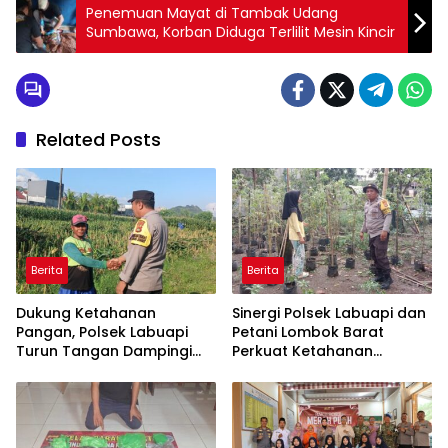
Penemuan Mayat di Tambak Udang
Sumbawa, Korban Diduga Terlilit Mesin Kincir
Related Posts
Berita
Berita
Dukung Ketahanan
Sinergi Polsek Labuapi dan
Pangan, Polsek Labuapi
Petani Lombok Barat
Turun Tangan Dampingi
Perkuat Ketahanan
Petani di Desa Karang
Pangan Nasional
Bongkot