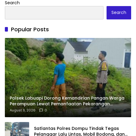
Search
Search
Popular Posts
Polsek Labuapi Dorong Kemandirian Pangan Warga
Perampuan Lewat Pemanfaatan Pekarangan
Rumah
August 9, 2026
0
Satlantas Polres Dompu Tindak Tegas
Pelanggar Lalu Lintas, Mobil Bodong, dan