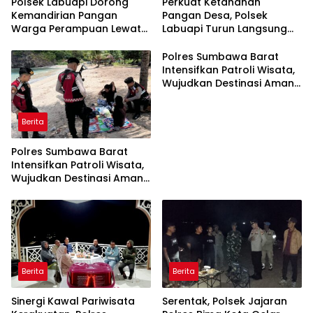
Polsek Labuapi Dorong
Perkuat Ketahanan
Kemandirian Pangan
Pangan Desa, Polsek
Warga Perampuan Lewat
Labuapi Turun Langsung
Pemanfaatan Pekarangan
Dampingi Petani Merembu
Rumah
Polres Sumbawa Barat
Intensifkan Patroli Wisata,
Wujudkan Destinasi Aman
dan Nyaman bagi
Masyarakat
Berita
Polres Sumbawa Barat
Intensifkan Patroli Wisata,
Wujudkan Destinasi Aman
dan Nyaman bagi
Masyarakat
Berita
Berita
Sinergi Kawal Pariwisata
Serentak, Polsek Jajaran