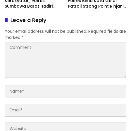
Kerakyatan, Polres
Polres Bima Kota Gelar
Sumbawa Barat Hadiri
Patroli Strong Point Rinjani
“Jalan Perjuangan dan
di Sejumlah Titik Rawan
Sharing Pengelolaan
Leave a Reply
Pariwisata Bendungan Tiu
Suntuk”
Your email address will not be published.
Required fields are
marked
*