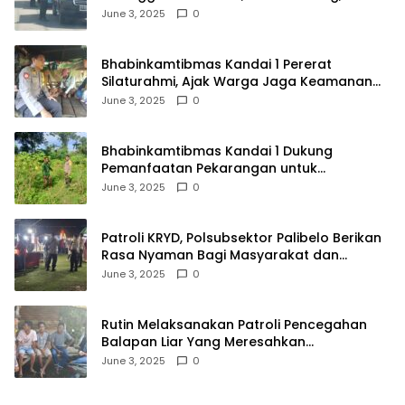
Kendaraan Tak Bayar Pajak
June 3, 2025
0
Bhabinkamtibmas Kandai 1 Pererat
Silaturahmi, Ajak Warga Jaga Keamanan
Lingkungan
June 3, 2025
0
Bhabinkamtibmas Kandai 1 Dukung
Pemanfaatan Pekarangan untuk
Ketahanan Pangan Menuju Indonesia Emas
June 3, 2025
0
2045
Patroli KRYD, Polsubsektor Palibelo Berikan
Rasa Nyaman Bagi Masyarakat dan
Antisipasi Aksi Menjurus Premanisme
June 3, 2025
0
Rutin Melaksanakan Patroli Pencegahan
Balapan Liar Yang Meresahkan
Masyarakat, Polsek Soromandi
June 3, 2025
0
Mendapatkan Apresiasi Warga