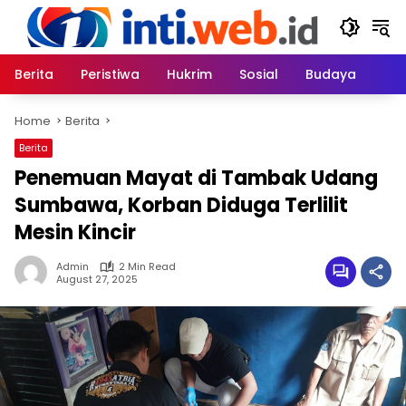
Skip
to
content
Berita
Peristiwa
Hukrim
Sosial
Budaya
Home
Berita
Berita
Penemuan Mayat di Tambak Udang
Sumbawa, Korban Diduga Terlilit
Mesin Kincir
Admin
2 Min Read
August 27, 2025