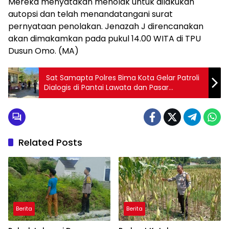
Mereka menyatakan menolak untuk dilakukan
autopsi dan telah menandatangani surat
pernyataan penolakan. Jenazah J direncanakan
akan dimakamkan pada pukul 14.00 WITA di TPU
Dusun Omo. (MA)
‎ Sat Samapta Polres Bima Kota Gelar Patroli
Dialogis di Pantai Lawata dan Pasar
Amahami
Related Posts
Berita
Berita