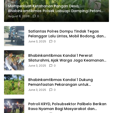
Memperkuat Ketahanan Pangan Desa,
Bhabinkamtibmas Polsek Labuapi Dampingi Petani
Kuranji Dalang
August 8, 2026
0
Satlantas Polres Dompu Tindak Tegas
Pelanggar Lalu Lintas, Mobil Bodong, dan
Kendaraan Tak Bayar Pajak
June 3, 2025
0
Bhabinkamtibmas Kandai 1 Pererat
Silaturahmi, Ajak Warga Jaga Keamanan
Lingkungan
June 3, 2025
0
Bhabinkamtibmas Kandai 1 Dukung
Pemanfaatan Pekarangan untuk
Ketahanan Pangan Menuju Indonesia Emas
June 3, 2025
0
2045
Patroli KRYD, Polsubsektor Palibelo Berikan
Rasa Nyaman Bagi Masyarakat dan