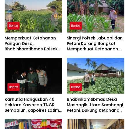
Berita
Berita
Memperkuat Ketahanan
Sinergi Polsek Labuapi dan
Pangan Desa,
Petani Karang Bongkot
Bhabinkamtibmas Polsek
Memperkuat Ketahanan
Labuapi Dampingi Petani
Pangan Nasional
Kuranji Dalang
Berita
Berita
Karhutla Hanguskan 40
Bhabinkamtibmas Desa
Hektare Kawasan TNGR
Masbagik Utara Sambangi
Sembalun, Kapolres Lotim
Petani, Dukung Ketahanan
Turun Langsung Padamkan
Pangan dan Swasembada
Api
Pangan