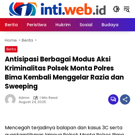
Skip
to
content
Berita
Peristiwa
Hukrim
Sosial
Budaya
Home
Berita
Berita
Antisipasi Berbagai Modus Aksi
Kriminalitas Polsek Monta Polres
Bima Kembali Menggelar Razia dan
Sweeping
Admin
1 Min Read
August 24, 2025
Mencegah terjadinya balapan dan kasus 3C serta
guankamtibmas lainnya Polsek Monta Polres Bima