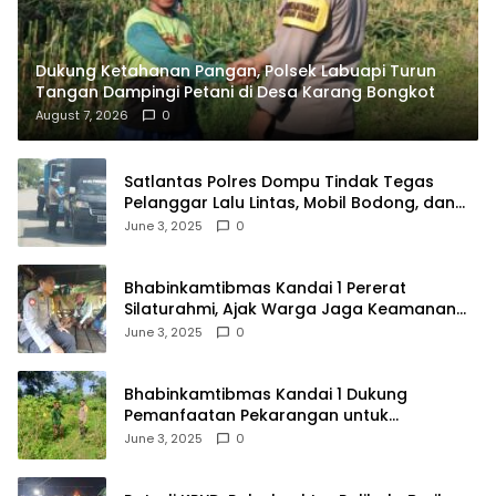
Dukung Ketahanan Pangan, Polsek Labuapi Turun
Tangan Dampingi Petani di Desa Karang Bongkot
August 7, 2026
0
Satlantas Polres Dompu Tindak Tegas
Pelanggar Lalu Lintas, Mobil Bodong, dan
Kendaraan Tak Bayar Pajak
June 3, 2025
0
Bhabinkamtibmas Kandai 1 Pererat
Silaturahmi, Ajak Warga Jaga Keamanan
Lingkungan
June 3, 2025
0
Bhabinkamtibmas Kandai 1 Dukung
Pemanfaatan Pekarangan untuk
Ketahanan Pangan Menuju Indonesia Emas
June 3, 2025
0
2045