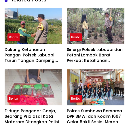
Berita
Berita
Dukung Ketahanan
Sinergi Polsek Labuapi dan
Pangan, Polsek Labuapi
Petani Lombok Barat
Turun Tangan Dampingi
Perkuat Ketahanan
Petani di Desa Karang
Pangan Nasional
Bongkot
Berita
Berita
Diduga Pengedar Ganja,
Polres Sumbawa Bersama
Seorang Pria asal Kota
DPP BMWI dan Kodim 1607
Mataram Ditangkap Polisi
Gelar Bakti Sosial Merah
di Sumbawa Barat
Putih di Ponpes Arrahman