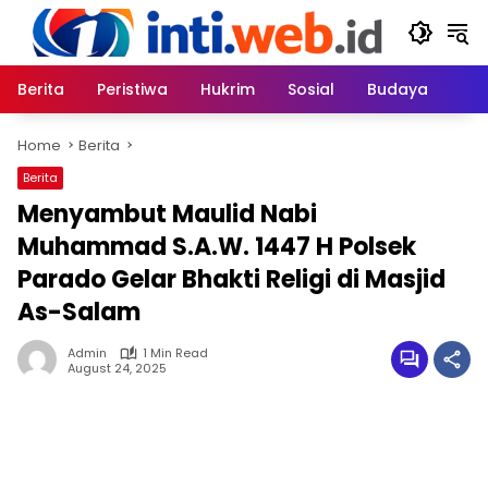
Skip
to
content
Berita
Peristiwa
Hukrim
Sosial
Budaya
Home
Berita
Berita
Menyambut Maulid Nabi
Muhammad S.A.W. 1447 H Polsek
Parado Gelar Bhakti Religi di Masjid
As-Salam
Admin
1 Min Read
August 24, 2025