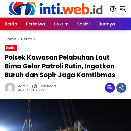
Skip
to
content
Berita
Peristiwa
Hukrim
Sosial
Budaya
Home
Berita
Berita
Polsek Kawasan Pelabuhan Laut
Bima Gelar Patroli Rutin, Ingatkan
Buruh dan Sopir Jaga Kamtibmas
Admin
1 Min Read
August 21, 2025