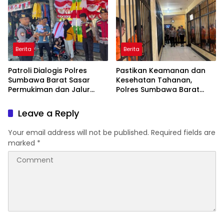
Api
Pangan
Berita
Berita
Patroli Dialogis Polres
Pastikan Keamanan dan
Sumbawa Barat Sasar
Kesehatan Tahanan,
Permukiman dan Jalur
Polres Sumbawa Barat
Ramai, Jaga Kamtibmas
Intensifkan Pengecekan
Tetap Kondusif
Rutan Secara Berkala
Leave a Reply
Your email address will not be published.
Required fields are
marked
*