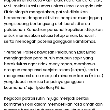
Kapolres Bima Kota AKBP Didik Putra Kuncoro, S.I.K.,
M.Si., melalui Kasi Humas Polres Bima Kota Ipda Baiq
Fitria Ningsih mengatakan, patroli dilakukan
bersamaan dengan aktivitas bongkar muat jagung
yang sedang berlangsung oleh buruh di area
pelabuhan. Kehadiran personel kepolisian ditujukan
untuk memastikan situasi tetap aman, kondusif,
serta mencegah potensi gangguan kamtibmas.
“Personel Polsek Kawasan Pelabuhan Laut Bima
mengingatkan para buruh maupun sopir yang
beraktivitas agar tidak menyimpan, membawa,
ataupun menguasai senjata tajam (sajam), serta
mengonsumsi atau menjual minuman keras (miras)
yang dapat memicu terjadinya gangguan
keamanan,” ujar Ipda Baiq Fitria.
Kegiatan patroli rutin ini juga menjadi bentuk
komitmen Polri dalam memberikan rasa aman dan