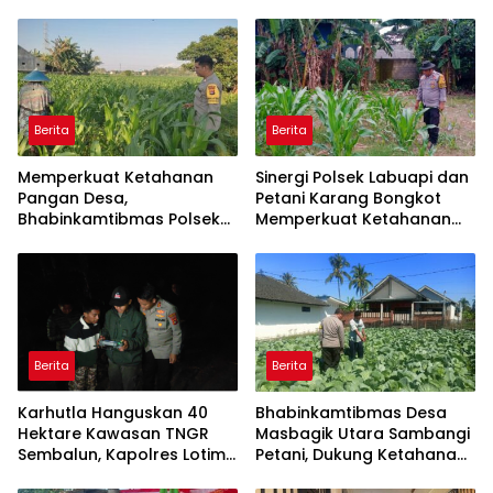
Berita
Berita
Memperkuat Ketahanan
Sinergi Polsek Labuapi dan
Pangan Desa,
Petani Karang Bongkot
Bhabinkamtibmas Polsek
Memperkuat Ketahanan
Labuapi Dampingi Petani
Pangan Nasional
Kuranji Dalang
Berita
Berita
Karhutla Hanguskan 40
Bhabinkamtibmas Desa
Hektare Kawasan TNGR
Masbagik Utara Sambangi
Sembalun, Kapolres Lotim
Petani, Dukung Ketahanan
Turun Langsung Padamkan
Pangan dan Swasembada