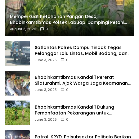
Memperkuat Ketahanan Pangan Desa,
Bhabinkamtibmas Polsek Labuapi Dampingi Petani
Kuranji Dalang
August 8, 2026
0
Satlantas Polres Dompu Tindak Tegas
Pelanggar Lalu Lintas, Mobil Bodong, dan
Kendaraan Tak Bayar Pajak
June 3, 2025
0
Bhabinkamtibmas Kandai 1 Pererat
Silaturahmi, Ajak Warga Jaga Keamanan
Lingkungan
June 3, 2025
0
Bhabinkamtibmas Kandai 1 Dukung
Pemanfaatan Pekarangan untuk
Ketahanan Pangan Menuju Indonesia Emas
June 3, 2025
0
2045
Patroli KRYD, Polsubsektor Palibelo Berikan