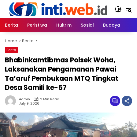
Skip
to
content
Berita
Peristiwa
Hukrim
Sosial
Budaya
Home
Berita
Berita
Bhabinkamtibmas Polsek Woha,
Laksanakan Pengamanan Pawai
Ta’aruf Pembukaan MTQ Tingkat
Desa Samili ke-57
Admin
2 Min Read
July 9, 2026