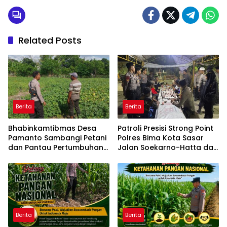
Related Posts
Berita
Berita
Bhabinkamtibmas Desa
Patroli Presisi Strong Point
Pamanto Sambangi Petani
Polres Bima Kota Sasar
dan Pantau Pertumbuhan
Jalan Soekarno-Hatta dan
Tanaman Kacang Kedelai
Gajah Mada
Berita
Berita