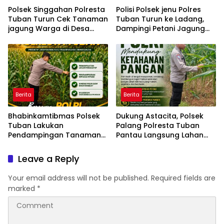
Polsek Singgahan Polresta
Polisi Polsek jenu Polres
Tuban Turun Cek Tanaman
Tuban Turun ke Ladang,
jagung Warga di Desa
Dampingi Petani Jagung
Mulyorejo
Dukung Ketahanan Pangan
Berita
Berita
Bhabinkamtibmas Polsek
Dukung Astacita, Polsek
Tuban Lakukan
Palang Polresta Tuban
Pendampingan Tanaman
Pantau Langsung Lahan
Jagung Dukung Ketahanan
Jagung milik warga Desa
Pangan Nasional
Ketambul
Leave a Reply
Your email address will not be published.
Required fields are
marked
*