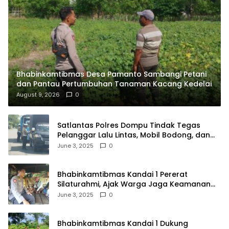
Bhabinkamtibmas Desa Pamanto Sambangi Petani
dan Pantau Pertumbuhan Tanaman Kacang Kedelai
August 9, 2026
0
Satlantas Polres Dompu Tindak Tegas
Pelanggar Lalu Lintas, Mobil Bodong, dan
Kendaraan Tak Bayar Pajak
June 3, 2025
0
Bhabinkamtibmas Kandai 1 Pererat
Silaturahmi, Ajak Warga Jaga Keamanan
Lingkungan
June 3, 2025
0
Bhabinkamtibmas Kandai 1 Dukung