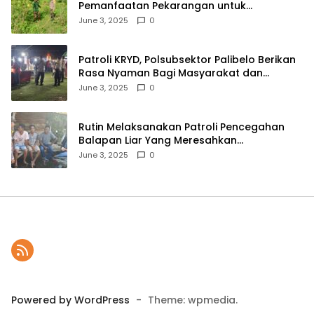
Pemanfaatan Pekarangan untuk
Ketahanan Pangan Menuju Indonesia Emas
June 3, 2025
0
2045
Patroli KRYD, Polsubsektor Palibelo Berikan
Rasa Nyaman Bagi Masyarakat dan
Antisipasi Aksi Menjurus Premanisme
June 3, 2025
0
Rutin Melaksanakan Patroli Pencegahan
Balapan Liar Yang Meresahkan
Masyarakat, Polsek Soromandi
June 3, 2025
0
Mendapatkan Apresiasi Warga
Powered by WordPress
-
Theme: wpmedia.