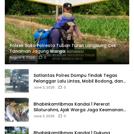
Polsek Soko Polresta Tuban Turun Langsung Cek
Tanaman Jagung Warga
August 8, 2026
0
Satlantas Polres Dompu Tindak Tegas
Pelanggar Lalu Lintas, Mobil Bodong, dan
Kendaraan Tak Bayar Pajak
June 3, 2025
0
Bhabinkamtibmas Kandai 1 Pererat
Silaturahmi, Ajak Warga Jaga Keamanan
Lingkungan
June 3, 2025
0
Bhabinkamtibmas Kandai 1 Dukung