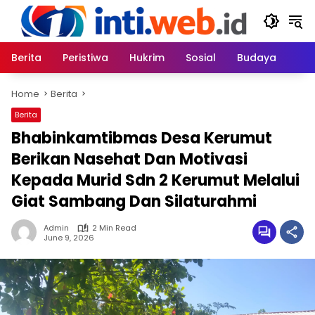
Skip
to
content
Berita
Peristiwa
Hukrim
Sosial
Budaya
Home
Berita
Berita
Bhabinkamtibmas Desa Kerumut
Berikan Nasehat Dan Motivasi
Kepada Murid Sdn 2 Kerumut Melalui
Giat Sambang Dan Silaturahmi
Admin
2 Min Read
June 9, 2026