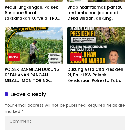
Peduli Lingkungan, Polsek
Bhabinkamtibmas pantau
Rasanae Barat
pertumbuhan jagung di
Laksanakan Kurve di TPU
Desa Binaan, dukung
Samping Mako
Ketahanan Pangan.
Berita
Berita
POLSEK BANGILAN DUKUNG
Dukung Asta Cita Presiden
KETAHANAN PANGAN
RI, Polisi RW Polsek
MELALUI MONITORING
Kenduruan Polresta Tuban
TANAMAN JAGUNG
Cek Lahan Jagung Warga
Leave a Reply
Your email address will not be published.
Required fields are
marked
*