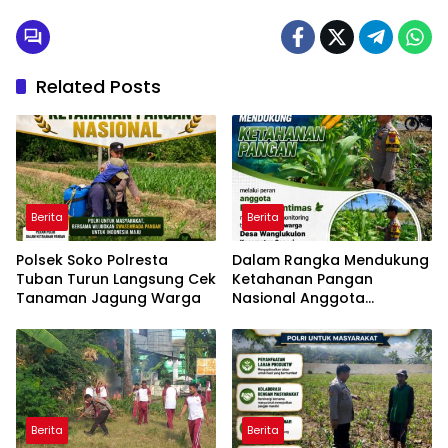
Related Posts
Berita
Berita
Polsek Soko Polresta
Dalam Rangka Mendukung
Tuban Turun Langsung Cek
Ketahanan Pangan
Tanaman Jagung Warga
Nasional Anggota
Bhabinkamtibmas Polsek
Senori Polresta Tuban
Monitoring Kondisi
Tanaman Jagung di Desa
Wanglukulon
Berita
Berita