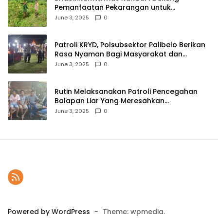
Pemanfaatan Pekarangan untuk
Ketahanan Pangan Menuju Indonesia Emas
June 3, 2025
0
2045
Patroli KRYD, Polsubsektor Palibelo Berikan
Rasa Nyaman Bagi Masyarakat dan
Antisipasi Aksi Menjurus Premanisme
June 3, 2025
0
Rutin Melaksanakan Patroli Pencegahan
Balapan Liar Yang Meresahkan
Masyarakat, Polsek Soromandi
June 3, 2025
0
Mendapatkan Apresiasi Warga
Powered by WordPress
-
Theme: wpmedia.