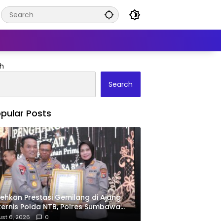
h
Search
pular Posts
ehkan Prestasi Gemilang di Ajang
ernis Polda NTB, Polres Sumbawa
ima Penghargaan Pelayanan Prima
st 6, 2026
0