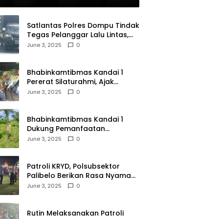
olri
Satlantas Polres Dompu Tindak
Tegas Pelanggar Lalu Lintas,
Mobil Bodong, dan Kendaraan
June 3, 2025
0
Tak Bayar Pajak
Bhabinkamtibmas Kandai 1
Pererat Silaturahmi, Ajak
Warga Jaga Keamanan
June 3, 2025
0
Lingkungan
Bhabinkamtibmas Kandai 1
Dukung Pemanfaatan
Pekarangan untuk Ketahanan
June 3, 2025
0
Pangan Menuju Indonesia Emas
2045
Patroli KRYD, Polsubsektor
Palibelo Berikan Rasa Nyaman
Bagi Masyarakat dan
June 3, 2025
0
Antisipasi Aksi Menjurus
Premanisme
Rutin Melaksanakan Patroli