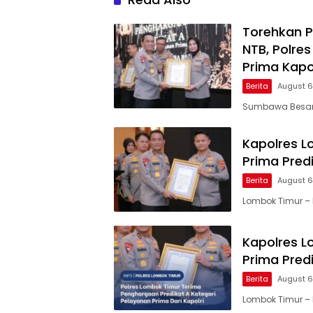
Torehkan P
NTB, Polr
Prima Kapol
Berita
August 6
Sumbawa Besar, 
Kapolres L
Prima Predi
Berita
August 6
Lombok Timur – 
Kapolres L
Prima Predi
Berita
August 6
Lombok Timur – 