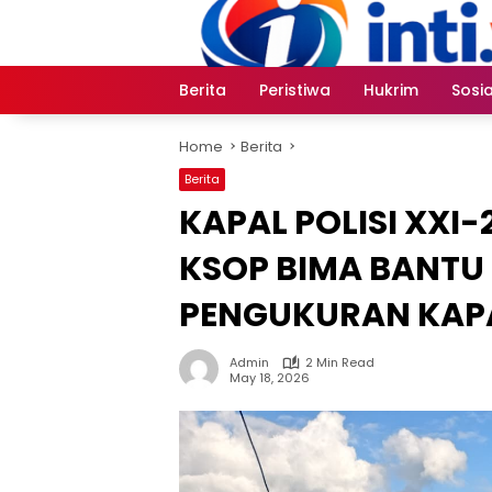
Skip
to
content
Berita
Peristiwa
Hukrim
Sosia
Home
Berita
Berita
KAPAL POLISI XXI-
KSOP BIMA BANTU
PENGUKURAN KAP
Admin
2 Min Read
May 18, 2026