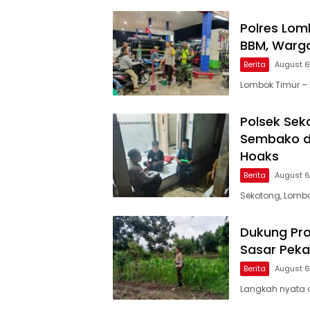
Polres Lom
BBM, Warga
Berita
August 6
Lombok Timur – 
Polsek Sek
Sembako di
Hoaks
Berita
August 6
Sekotong, Lombok
Dukung Pro
Sasar Pek
Berita
August 6
Langkah nyata