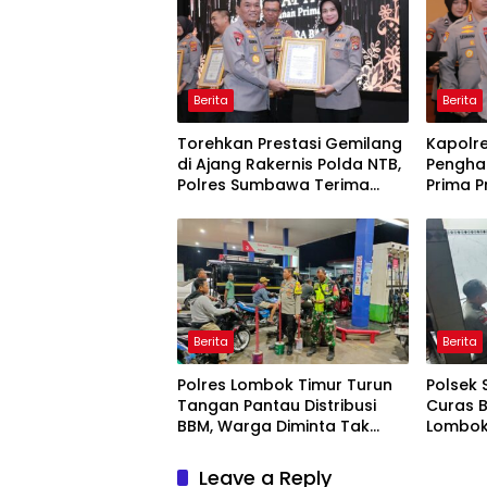
Berita
Berita
Torehkan Prestasi Gemilang
Kapolr
di Ajang Rakernis Polda NTB,
Pengha
Polres Sumbawa Terima
Prima P
Penghargaan Pelayanan
Prima Kapolri
Berita
Berita
Polres Lombok Timur Turun
Polsek 
Tangan Pantau Distribusi
Curas 
BBM, Warga Diminta Tak
Lombok 
Panic Buying
Dipasti
Leave a Reply