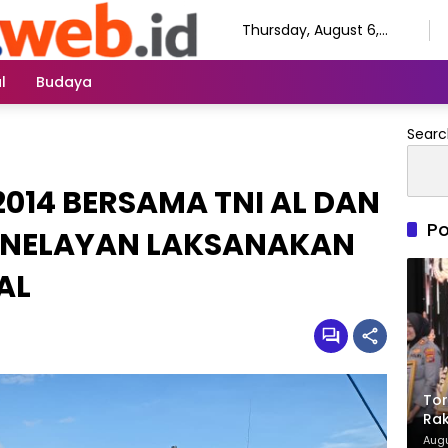
Thursday, August 6,
2026
l
Budaya
Searc
2014 BERSAMA TNI AL DAN
Po
 NELAYAN LAKSANAKAN
AL
Tor
Rak
Ter
Augu