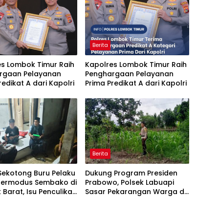
Berita
es Lombok Timur Raih
Kapolres Lombok Timur Raih
rgaan Pelayanan
Penghargaan Pelayanan
redikat A dari Kapolri
Prima Predikat A dari Kapolri
Berita
Sekotong Buru Pelaku
Dukung Program Presiden
Bermodus Sembako di
Prabowo, Polsek Labuapi
Barat, Isu Penculikan
Sasar Pekarangan Warga di
kan Hoaks
Lombok Barat