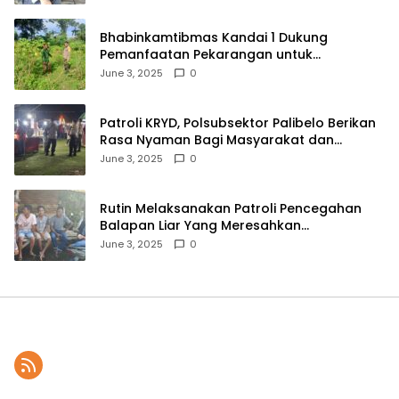
Bhabinkamtibmas Kandai 1 Dukung
Pemanfaatan Pekarangan untuk
Ketahanan Pangan Menuju Indonesia Emas
June 3, 2025
0
2045
Patroli KRYD, Polsubsektor Palibelo Berikan
Rasa Nyaman Bagi Masyarakat dan
Antisipasi Aksi Menjurus Premanisme
June 3, 2025
0
Rutin Melaksanakan Patroli Pencegahan
Balapan Liar Yang Meresahkan
Masyarakat, Polsek Soromandi
June 3, 2025
0
Mendapatkan Apresiasi Warga