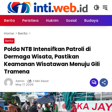
Skip
to
content
Berita
Peristiwa
Hukrim
Sosial
Budaya
Home
Berita
Berita
Polda NTB Intensifkan Patroli di
Dermaga Wisata, Pastikan
Keamanan Wisatawan Menuju Gili
Tramena
Admin
2 Min Read
May 17, 2026