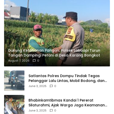
Dukung Ketahanan Pangan, Polsek Labuapi Turun
Tangan Dampingi Petani di Desa Karang Bongkot
August 7, 2026
0
Satlantas Polres Dompu Tindak Tegas
Pelanggar Lalu Lintas, Mobil Bodong, dan
Kendaraan Tak Bayar Pajak
June 3, 2025
0
Bhabinkamtibmas Kandai 1 Pererat
Silaturahmi, Ajak Warga Jaga Keamanan
Lingkungan
June 3, 2025
0