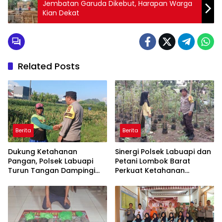
Jembatan Garuda Dikebut, Harapan Warga
Kian Dekat
Related Posts
Berita
Berita
Dukung Ketahanan
Sinergi Polsek Labuapi dan
Pangan, Polsek Labuapi
Petani Lombok Barat
Turun Tangan Dampingi
Perkuat Ketahanan
Petani di Desa Karang
Pangan Nasional
Bongkot