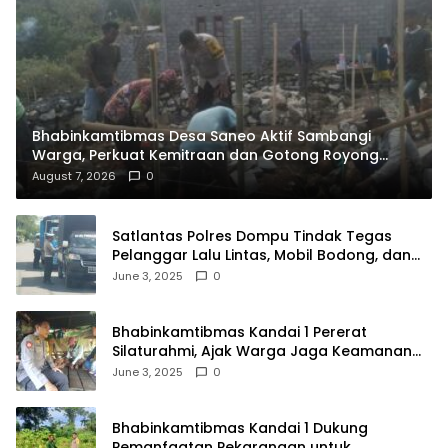
Bhabinkamtibmas Desa Saneo Aktif Sambangi
Warga, Perkuat Kemitraan dan Gotong Royong
Jaga Kamtibmas
August 7, 2026
0
Satlantas Polres Dompu Tindak Tegas
Pelanggar Lalu Lintas, Mobil Bodong, dan
Kendaraan Tak Bayar Pajak
June 3, 2025
0
Bhabinkamtibmas Kandai 1 Pererat
Silaturahmi, Ajak Warga Jaga Keamanan
Lingkungan
June 3, 2025
0
Bhabinkamtibmas Kandai 1 Dukung
Pemanfaatan Pekarangan untuk