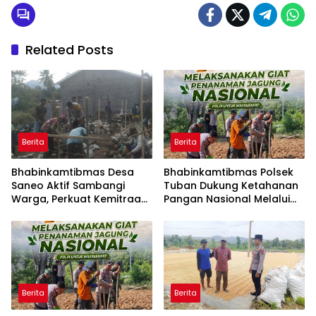
Related Posts
Berita
Berita
Bhabinkamtibmas Desa
Bhabinkamtibmas Polsek
Saneo Aktif Sambangi
Tuban Dukung Ketahanan
Warga, Perkuat Kemitraan
Pangan Nasional Melalui
dan Gotong Royong Jaga
Pemanfaatan Lahan
Kamtibmas
Pekarangan
Berita
Berita