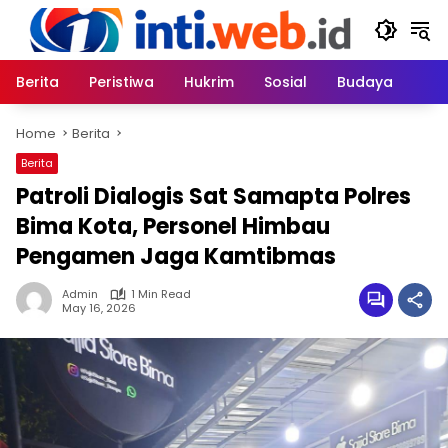
Skip
to
content
Berita
Peristiwa
Hukrim
Sosial
Budaya
Home
Berita
Berita
Patroli Dialogis Sat Samapta Polres
Bima Kota, Personel Himbau
Pengamen Jaga Kamtibmas
Admin
1 Min Read
May 16, 2026