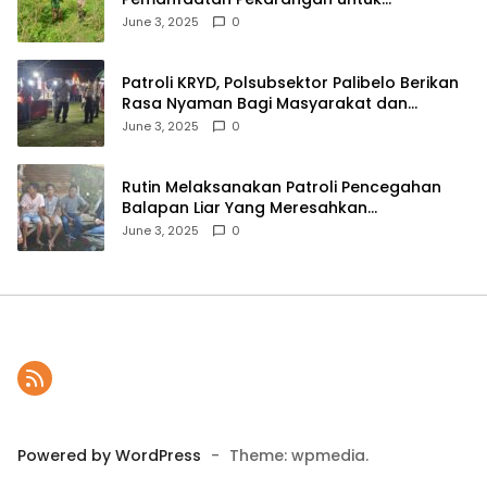
Ketahanan Pangan Menuju Indonesia Emas
June 3, 2025
0
2045
Patroli KRYD, Polsubsektor Palibelo Berikan
Rasa Nyaman Bagi Masyarakat dan
Antisipasi Aksi Menjurus Premanisme
June 3, 2025
0
Rutin Melaksanakan Patroli Pencegahan
Balapan Liar Yang Meresahkan
Masyarakat, Polsek Soromandi
June 3, 2025
0
Mendapatkan Apresiasi Warga
Powered by WordPress
-
Theme: wpmedia.