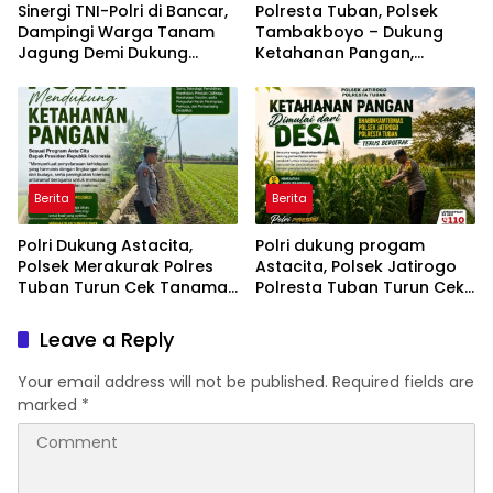
Sinergi TNI-Polri di Bancar,
Polresta Tuban, Polsek
Dampingi Warga Tanam
Tambakboyo – Dukung
Jagung Demi Dukung
Ketahanan Pangan,
Ketahanan Pangan
Personel Polsek
Tambakboyo Patroli
Dialogis ke Lahan Jemur
Jagung Milik Warga
Berita
Berita
Polri Dukung Astacita,
Polri dukung progam
Polsek Merakurak Polres
Astacita, Polsek Jatirogo
Tuban Turun Cek Tanaman
Polresta Tuban Turun Cek
Jagung Warga di Desa
Tanaman jagung Warga di
Tuwiri Wetan
Desa Ketodan
Leave a Reply
Your email address will not be published.
Required fields are
marked
*