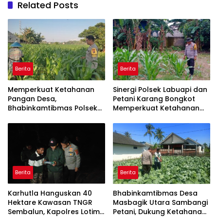
Related Posts
Berita
Berita
Memperkuat Ketahanan
Sinergi Polsek Labuapi dan
Pangan Desa,
Petani Karang Bongkot
Bhabinkamtibmas Polsek
Memperkuat Ketahanan
Labuapi Dampingi Petani
Pangan Nasional
Kuranji Dalang
Berita
Berita
Karhutla Hanguskan 40
Bhabinkamtibmas Desa
Hektare Kawasan TNGR
Masbagik Utara Sambangi
Sembalun, Kapolres Lotim
Petani, Dukung Ketahanan