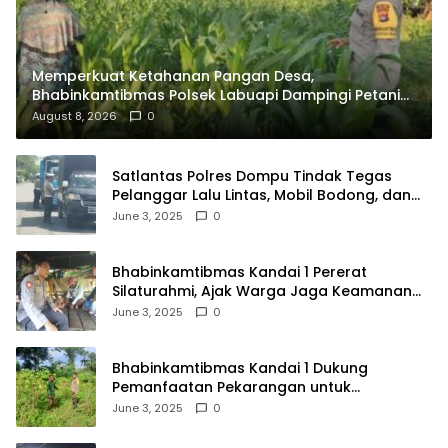
Memperkuat Ketahanan Pangan Desa,
Bhabinkamtibmas Polsek Labuapi Dampingi Petani
Kuranji Dalang
August 8, 2026
0
Satlantas Polres Dompu Tindak Tegas
Pelanggar Lalu Lintas, Mobil Bodong, dan
Kendaraan Tak Bayar Pajak
June 3, 2025
0
Bhabinkamtibmas Kandai 1 Pererat
Silaturahmi, Ajak Warga Jaga Keamanan
Lingkungan
June 3, 2025
0
Bhabinkamtibmas Kandai 1 Dukung
Pemanfaatan Pekarangan untuk
Ketahanan Pangan Menuju Indonesia Emas
June 3, 2025
0
2045