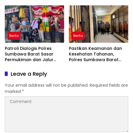
Turun Langsung Padamkan
Pangan dan Swasembada
Api
Pangan
Berita
Berita
Patroli Dialogis Polres
Pastikan Keamanan dan
Sumbawa Barat Sasar
Kesehatan Tahanan,
Permukiman dan Jalur
Polres Sumbawa Barat
Ramai, Jaga Kamtibmas
Intensifkan Pengecekan
Tetap Kondusif
Rutan Secara Berkala
Leave a Reply
Your email address will not be published.
Required fields are
marked
*