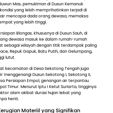
a Buwun Mas, pemukiman di Dusun Kemanuk
kondisi yang lebih memprihatinkan terjadi di
 air mencapai dada orang dewasa, memaksa
mpat yang lebih tinggi.
rsiapan Blongas, khususnya di Dusun Sauh, di
orang dewasa masuk ke dalam rumah-rumah
 sebagai wilayah dengan titik terdampak paling
Pace, Repuk Gapuk, Batu Putih, dan Gelumpang,
i lutut.
pusat kecamatan di Desa Sekotong Tengah juga
r menggenangi Dusun Sekotong I, Sekotong II,
Desa Persiapan Empol, genangan air terpantau
Timur. Menurut Iptu I Ketut Suriarta, tingginya
faktor alam akibat durasi hujan lebat yang
pa henti.
rugian Materiil yang Signifikan