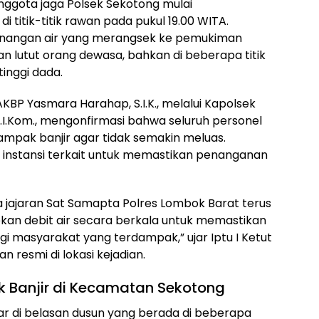
 Anggota jaga Polsek Sekotong mulai
 titik-titik rawan pada pukul 19.00 WITA.
enangan air yang merangsek ke pemukiman
n lutut orang dewasa, bahkan di beberapa titik
inggi dada.
KBP Yasmara Harahap, S.I.K., melalui Kapolsek
, M.I.Kom., mengonfirmasi bahwa seluruh personel
ampak banjir agar tidak semakin meluas.
 instansi terkait untuk memastikan penanganan
 jajaran Sat Samapta Polres Lombok Barat terus
an debit air secara berkala untuk memastikan
 masyarakat yang terdampak,” ujar Iptu I Ketut
 resmi di lokasi kejadian.
 Banjir di Kecamatan Sekotong
bar di belasan dusun yang berada di beberapa