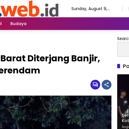
Sunday, August 9,
2026
l
Budaya
Searc
arat Diterjang Banjir,
Po
Terendam
Ser
Kot
Sej
Augu