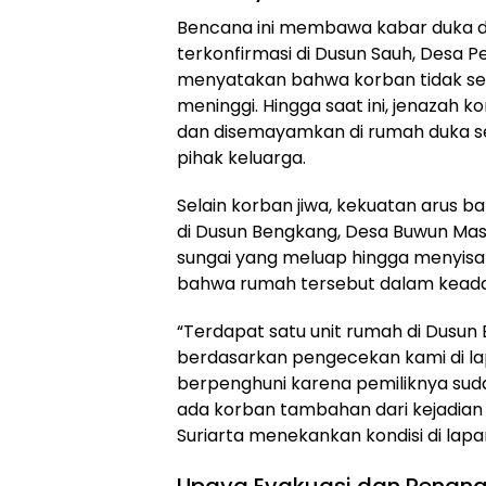
Bencana ini membawa kabar duka d
terkonfirmasi di Dusun Sauh, Desa P
menyatakan bahwa korban tidak sem
meninggi. Hingga saat ini, jenazah k
dan disemayamkan di rumah duka 
pihak keluarga.
Selain korban jiwa, kekuatan arus b
di Dusun Bengkang, Desa Buwun Mas
sungai yang meluap hingga menyis
bahwa rumah tersebut dalam keadaa
“Terdapat satu unit rumah di Dusun
berdasarkan pengecekan kami di la
berpenghuni karena pemiliknya suda
ada korban tambahan dari kejadian r
Suriarta menekankan kondisi di lap
Upaya Evakuasi dan Penan