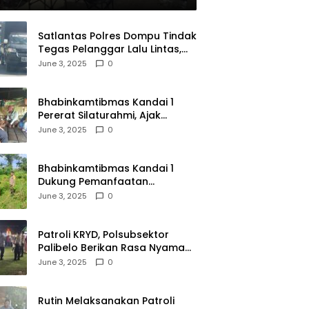
Satlantas Polres Dompu Tindak
Tegas Pelanggar Lalu Lintas,
Mobil Bodong, dan Kendaraan
June 3, 2025
0
Tak Bayar Pajak
Bhabinkamtibmas Kandai 1
Pererat Silaturahmi, Ajak
Warga Jaga Keamanan
June 3, 2025
0
Lingkungan
Bhabinkamtibmas Kandai 1
Dukung Pemanfaatan
Pekarangan untuk Ketahanan
June 3, 2025
0
Pangan Menuju Indonesia Emas
2045
Patroli KRYD, Polsubsektor
Palibelo Berikan Rasa Nyaman
Bagi Masyarakat dan
June 3, 2025
0
Antisipasi Aksi Menjurus
Premanisme
Rutin Melaksanakan Patroli