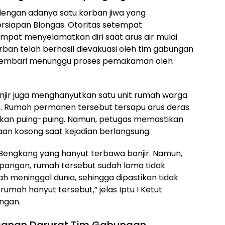
engan adanya satu korban jiwa yang
ersiapan Blongas. Otoritas setempat
pat menyelamatkan diri saat arus air mulai
orban telah berhasil dievakuasi oleh tim gabungan
sembari menunggu proses pemakaman oleh
anjir juga menghanyutkan satu unit rumah warga
. Rumah permanen tersebut tersapu arus deras
akan puing-puing. Namun, petugas memastikan
n kosong saat kejadian berlangsung.
 Bengkang yang hanyut terbawa banjir. Namun,
pangan, rumah tersebut sudah lama tidak
h meninggal dunia, sehingga dipastikan tidak
umah hanyut tersebut,” jelas Iptu I Ketut
angan.
ganan Darurat Tim Gabungan