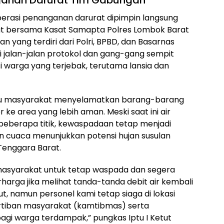
 operasi penanganan darurat dipimpin langsung
at bersama Kasat Samapta Polres Lombok Barat
 yang terdiri dari Polri, BPBD, dan Basarnas
jalan-jalan protokol dan gang-gang sempit
warga yang terjebak, terutama lansia dan
tu masyarakat menyelamatkan barang-barang
e area yang lebih aman. Meski saat ini air
 beberapa titik, kewaspadaan tetap menjadi
n cuaca menunjukkan potensi hujan susulan
 Tenggara Barat.
asyarakat untuk tetap waspada dan segera
arga jika melihat tanda-tanda debit air kembali
urut, namun personel kami tetap siaga di lokasi
tiban masyarakat (kamtibmas) serta
agi warga terdampak,” pungkas Iptu I Ketut