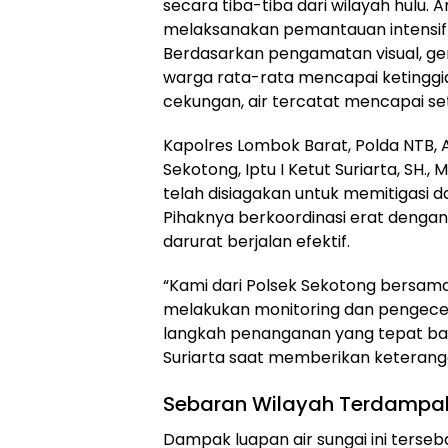
secara tiba-tiba dari wilayah hulu.
melaksanakan pemantauan intensif di
Berdasarkan pengamatan visual, g
warga rata-rata mencapai ketinggia
cekungan, air tercatat mencapai set
Kapolres Lombok Barat, Polda NTB, A
Sekotong, Iptu I Ketut Suriarta, SH.
telah disiagakan untuk memitigasi d
Pihaknya berkoordinasi erat dengan
darurat berjalan efektif.
“Kami dari Polsek Sekotong bersama
melakukan monitoring dan pengecek
langkah penanganan yang tepat bagi
Suriarta saat memberikan keterangan
Sebaran Wilayah Terdampak
Dampak luapan air sungai ini terse