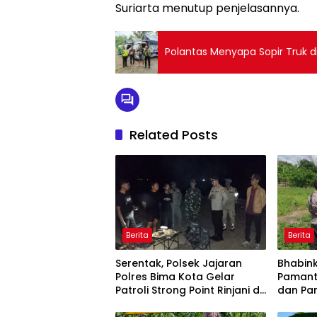
Suriarta menutup penjelasannya.
Polantas Menyapa Sopir Truk d
Related Posts
Berita
Berita
Serentak, Polsek Jajaran
Bhabin
Polres Bima Kota Gelar
Pamant
Patroli Strong Point Rinjani di
dan Pa
Sejumlah Titik Rawan
Tanama