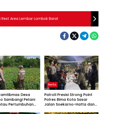
i Rest Area Lembar Lombok Barat
Berita
kamtibmas Desa
Patroli Presisi Strong Point
o Sambangi Petani
Polres Bima Kota Sasar
ntau Pertumbuhan
Jalan Soekarno-Hatta dan
n Kacang Kedelai
Gajah Mada