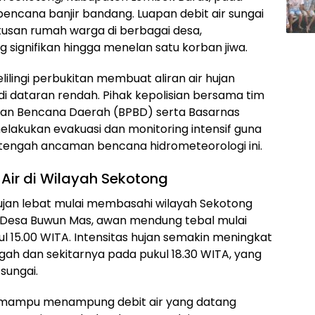
bencana banjir bandang. Luapan debit air sungai
tusan rumah warga di berbagai desa,
 signifikan hingga menelan satu korban jiwa.
lilingi perbukitan membuat aliran air hujan
 dataran rendah. Pihak kepolisian bersama tim
an Bencana Daerah (BPBD) serta Basarnas
melakukan evakuasi dan monitoring intensif guna
tengah ancaman bencana hidrometeorologi ini.
 Air di Wilayah Sekotong
ujan lebat mulai membasahi wilayah Sekotong
 Desa Buwun Mas, awan mendung tebal mulai
l 15.00 WITA. Intensitas hujan semakin meningkat
gah dan sekitarnya pada pukul 18.30 WITA, yang
sungai.
gi mampu menampung debit air yang datang