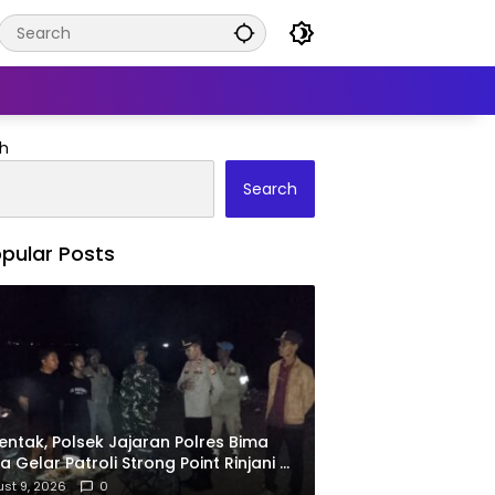
h
Search
pular Posts
entak, Polsek Jajaran Polres Bima
a Gelar Patroli Strong Point Rinjani di
umlah Titik Rawan
st 9, 2026
0