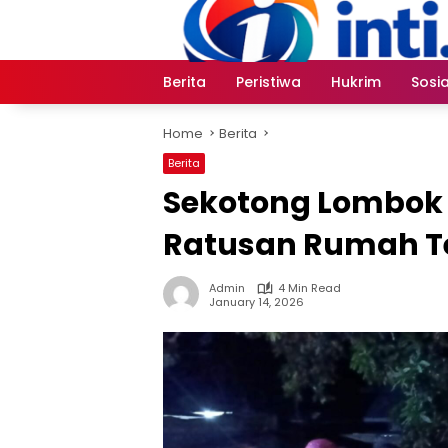
Skip
to
content
Berita
Peristiwa
Hukrim
Sosia
Home
Berita
Berita
Sekotong Lombok B
Ratusan Rumah 
Admin
4 Min Read
January 14, 2026