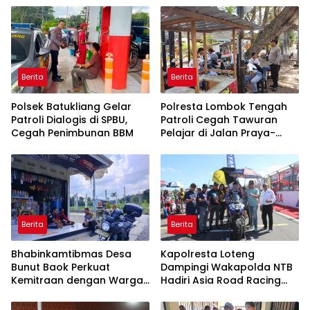
Berita
Berita
Polsek Batukliang Gelar
Polresta Lombok Tengah
Patroli Dialogis di SPBU,
Patroli Cegah Tawuran
Cegah Penimbunan BBM
Pelajar di Jalan Praya-
Mujur
Berita
Berita
Bhabinkamtibmas Desa
Kapolresta Loteng
Bunut Baok Perkuat
Dampingi Wakapolda NTB
Kemitraan dengan Warga
Hadiri Asia Road Racing
untuk Jaga Kamtibmas
Championship 2026 di
Sirkuit Mandalika