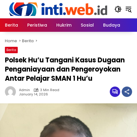
Skip
to
content
Berita
Peristiwa
Hukrim
Sosial
Budaya
Home
Berita
Berita
Polsek Hu’u Tangani Kasus Dugaan
Penganiayaan dan Pengeroyokan
Antar Pelajar SMAN 1 Hu’u
Admin
3 Min Read
January 14, 2026