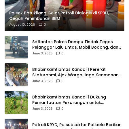
Polsek Batukliang Gelar Patroli Dialogis di SPBU,
Cegah Penimbunan BBM
August 10, 2026
0
Satlantas Polres Dompu Tindak Tegas
Pelanggar Lalu Lintas, Mobil Bodong, dan
Kendaraan Tak Bayar Pajak
June 3, 2025
0
Bhabinkamtibmas Kandai 1 Pererat
Silaturahmi, Ajak Warga Jaga Keamanan
Lingkungan
June 3, 2025
0
Bhabinkamtibmas Kandai 1 Dukung
Pemanfaatan Pekarangan untuk
Ketahanan Pangan Menuju Indonesia Emas
June 3, 2025
0
2045
Patroli KRYD, Polsubsektor Palibelo Berikan