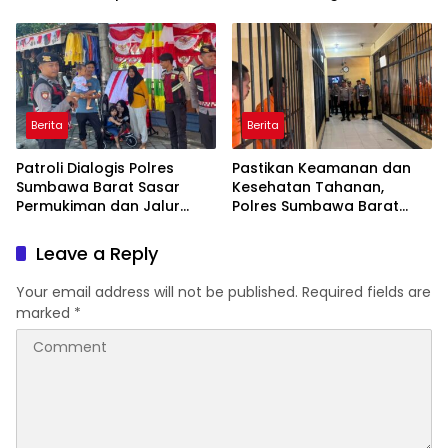
Turun Langsung Padamkan
Pangan dan Swasembada
Api
Pangan
Berita
Berita
Patroli Dialogis Polres
Pastikan Keamanan dan
Sumbawa Barat Sasar
Kesehatan Tahanan,
Permukiman dan Jalur
Polres Sumbawa Barat
Ramai, Jaga Kamtibmas
Intensifkan Pengecekan
Tetap Kondusif
Rutan Secara Berkala
Leave a Reply
Your email address will not be published.
Required fields are
marked
*