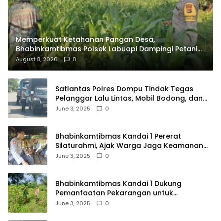
Memperkuat Ketahanan Pangan Desa,
Bhabinkamtibmas Polsek Labuapi Dampingi Petani
Kuranji Dalang
August 8, 2026
0
Satlantas Polres Dompu Tindak Tegas
Pelanggar Lalu Lintas, Mobil Bodong, dan
Kendaraan Tak Bayar Pajak
June 3, 2025
0
Bhabinkamtibmas Kandai 1 Pererat
Silaturahmi, Ajak Warga Jaga Keamanan
Lingkungan
June 3, 2025
0
Bhabinkamtibmas Kandai 1 Dukung
Pemanfaatan Pekarangan untuk
Ketahanan Pangan Menuju Indonesia Emas
June 3, 2025
0
2045