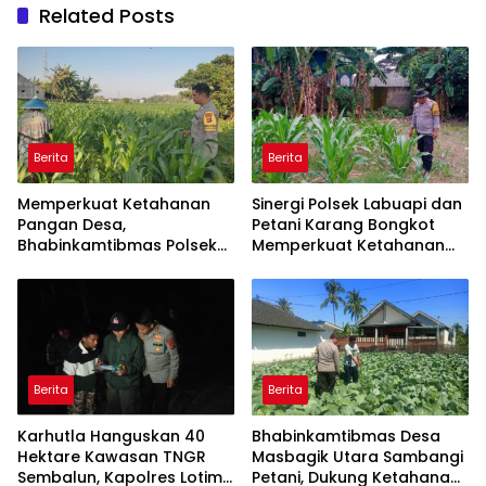
Related Posts
Berita
Berita
Memperkuat Ketahanan
Sinergi Polsek Labuapi dan
Pangan Desa,
Petani Karang Bongkot
Bhabinkamtibmas Polsek
Memperkuat Ketahanan
Labuapi Dampingi Petani
Pangan Nasional
Kuranji Dalang
Berita
Berita
Karhutla Hanguskan 40
Bhabinkamtibmas Desa
Hektare Kawasan TNGR
Masbagik Utara Sambangi
Sembalun, Kapolres Lotim
Petani, Dukung Ketahanan