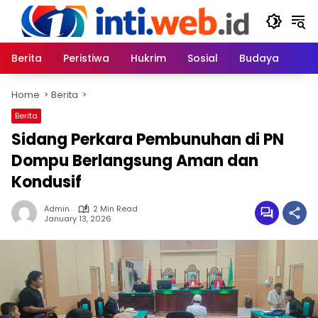
Skip
to
content
Berita
Peristiwa
Hukrim
Sosial
Budaya
Home
Berita
Berita
Sidang Perkara Pembunuhan di PN
Dompu Berlangsung Aman dan
Kondusif
Admin
2 Min Read
January 13, 2026