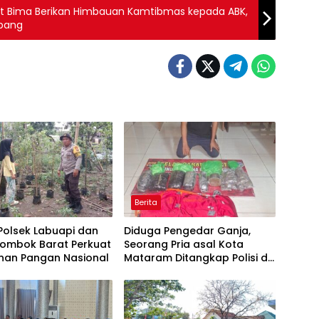
ut Bima Berikan Himbauan Kamtibmas kepada ABK,
mpang
Berita
 Polsek Labuapi dan
Diduga Pengedar Ganja,
Lombok Barat Perkuat
Seorang Pria asal Kota
nan Pangan Nasional
Mataram Ditangkap Polisi di
Sumbawa Barat