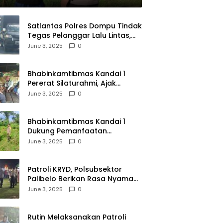
Satlantas Polres Dompu Tindak
Tegas Pelanggar Lalu Lintas,
Mobil Bodong, dan Kendaraan
June 3, 2025
0
Tak Bayar Pajak
Bhabinkamtibmas Kandai 1
Pererat Silaturahmi, Ajak
Warga Jaga Keamanan
June 3, 2025
0
Lingkungan
Bhabinkamtibmas Kandai 1
Dukung Pemanfaatan
Pekarangan untuk Ketahanan
June 3, 2025
0
Pangan Menuju Indonesia Emas
2045
Patroli KRYD, Polsubsektor
Palibelo Berikan Rasa Nyaman
Bagi Masyarakat dan
June 3, 2025
0
Antisipasi Aksi Menjurus
Premanisme
Rutin Melaksanakan Patroli