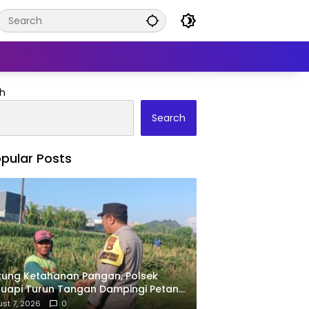
h
Search
pular Posts
ung Ketahanan Pangan, Polsek
uapi Turun Tangan Dampingi Petani
Desa Karang Bongkot
st 7, 2026
0