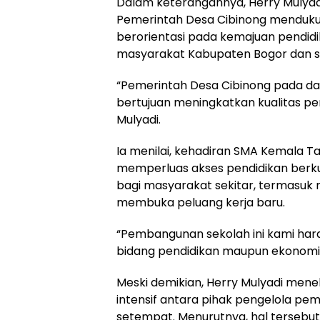
Dalam keterangannya, Herry Mulya
Pemerintah Desa Cibinong menduk
berorientasi pada kemajuan pendid
masyarakat Kabupaten Bogor dan s
“Pemerintah Desa Cibinong pada 
bertujuan meningkatkan kualitas pe
Mulyadi.
Ia menilai, kehadiran SMA Kemala 
memperluas akses pendidikan berkua
bagi masyarakat sekitar, termasu
membuka peluang kerja baru.
“Pembangunan sekolah ini kami har
bidang pendidikan maupun ekonomi
Meski demikian, Herry Mulyadi mene
intensif antara pihak pengelola p
setempat. Menurutnya, hal tersebu