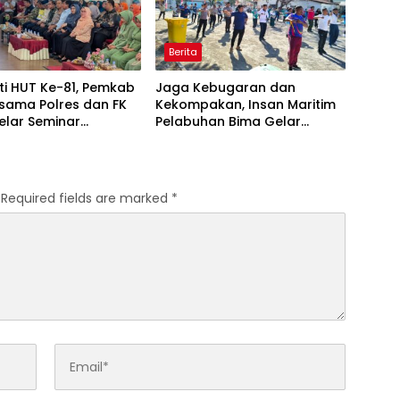
Berita
ti HUT Ke-81, Pemkab
Jaga Kebugaran dan
sama Polres dan FK
Kekompakan, Insan Maritim
elar Seminar
Pelabuhan Bima Gelar
an “1000 Hari
Senam Bersama
a Kehidupan”
Required fields are marked
*