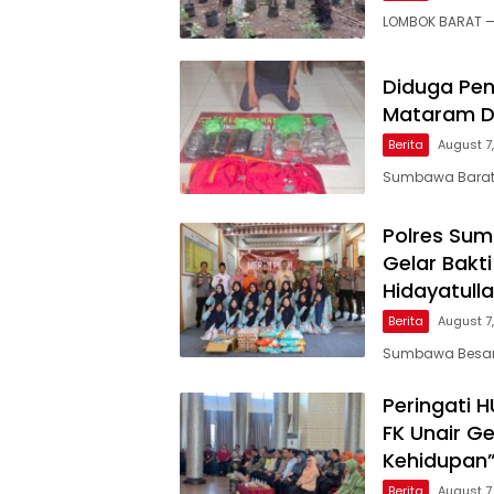
LOMBOK BARAT — 
Diduga Pen
Mataram Di
Berita
August 7
Sumbawa Barat, 
Polres Su
Gelar Bakt
Hidayatull
Berita
August 7
Sumbawa Besar, 
Peringati 
FK Unair G
Kehidupan
Berita
August 7