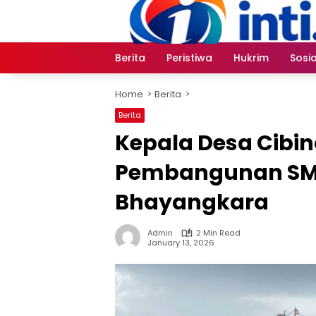
Skip
to
content
Berita
Peristiwa
Hukrim
Sosia
Home
Berita
Berita
Kepala Desa Cibi
Pembangunan SM
Bhayangkara
Admin
2 Min Read
January 13, 2026