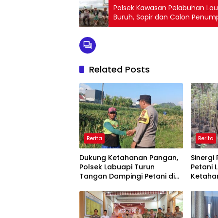
Polsek Kawasan Pelabuhan La
Buruh, Sopir dan Calon Penu
Related Posts
Berita
Berita
Dukung Ketahanan Pangan,
Sinergi
Polsek Labuapi Turun
Petani 
Tangan Dampingi Petani di
Ketaha
Desa Karang Bongkot