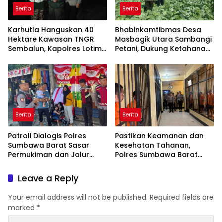
Berita
Berita
Karhutla Hanguskan 40
Bhabinkamtibmas Desa
Hektare Kawasan TNGR
Masbagik Utara Sambangi
Sembalun, Kapolres Lotim
Petani, Dukung Ketahanan
Turun Langsung Padamkan
Pangan dan Swasembada
Api
Pangan
Berita
Berita
Patroli Dialogis Polres
Pastikan Keamanan dan
Sumbawa Barat Sasar
Kesehatan Tahanan,
Permukiman dan Jalur
Polres Sumbawa Barat
Ramai, Jaga Kamtibmas
Intensifkan Pengecekan
Tetap Kondusif
Rutan Secara Berkala
Leave a Reply
Your email address will not be published.
Required fields are
marked
*