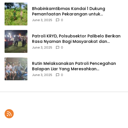
Bhabinkamtibmas Kandai 1 Dukung
Pemanfaatan Pekarangan untuk
Ketahanan Pangan Menuju Indonesia Emas
June 3, 2025
0
2045
Patroli KRYD, Polsubsektor Palibelo Berikan
Rasa Nyaman Bagi Masyarakat dan
Antisipasi Aksi Menjurus Premanisme
June 3, 2025
0
Rutin Melaksanakan Patroli Pencegahan
Balapan Liar Yang Meresahkan
Masyarakat, Polsek Soromandi
June 3, 2025
0
Mendapatkan Apresiasi Warga