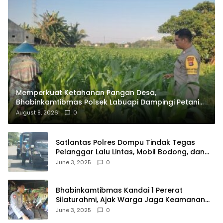
Memperkuat Ketahanan Pangan Desa,
Bhabinkamtibmas Polsek Labuapi Dampingi Petani
Kuranji Dalang
August 8, 2026
0
Satlantas Polres Dompu Tindak Tegas
Pelanggar Lalu Lintas, Mobil Bodong, dan
Kendaraan Tak Bayar Pajak
June 3, 2025
0
Bhabinkamtibmas Kandai 1 Pererat
Silaturahmi, Ajak Warga Jaga Keamanan
Lingkungan
June 3, 2025
0