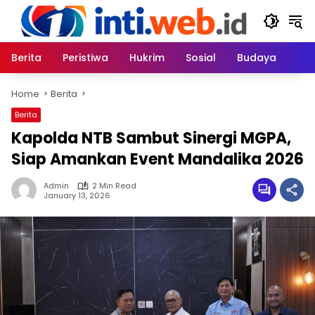
Skip
to
content
Berita
Peristiwa
Hukrim
Sosial
Budaya
Home
Berita
Berita
Kapolda NTB Sambut Sinergi MGPA,
Siap Amankan Event Mandalika 2026
Admin
2 Min Read
January 13, 2026