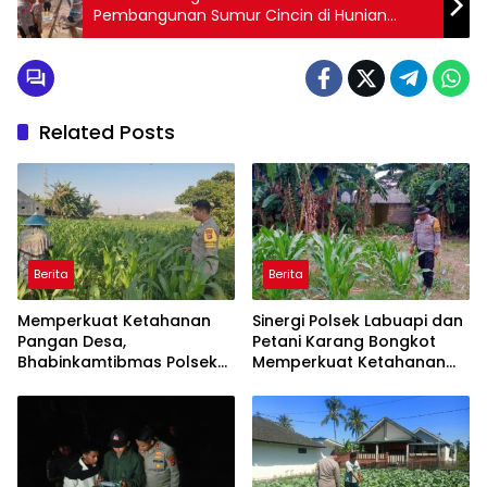
Pembangunan Sumur Cincin di Hunian
Sementara Warga Anduriang
Related Posts
Berita
Berita
Memperkuat Ketahanan
Sinergi Polsek Labuapi dan
Pangan Desa,
Petani Karang Bongkot
Bhabinkamtibmas Polsek
Memperkuat Ketahanan
Labuapi Dampingi Petani
Pangan Nasional
Kuranji Dalang