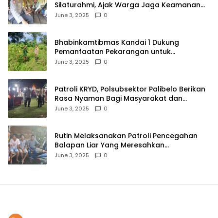
Silaturahmi, Ajak Warga Jaga Keamanan
Lingkungan
June 3, 2025
0
Bhabinkamtibmas Kandai 1 Dukung
Pemanfaatan Pekarangan untuk
Ketahanan Pangan Menuju Indonesia Emas
June 3, 2025
0
2045
Patroli KRYD, Polsubsektor Palibelo Berikan
Rasa Nyaman Bagi Masyarakat dan
Antisipasi Aksi Menjurus Premanisme
June 3, 2025
0
Rutin Melaksanakan Patroli Pencegahan
Balapan Liar Yang Meresahkan
Masyarakat, Polsek Soromandi
June 3, 2025
0
Mendapatkan Apresiasi Warga