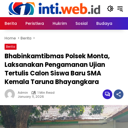
Skip
to
content
Berita
Peristiwa
Hukrim
Sosial
Budaya
Home
Berita
Berita
Bhabinkamtibmas Polsek Monta,
Laksanakan Pengamanan Ujian
Tertulis Calon Siswa Baru SMA
Kemala Taruna Bhayangkara
Admin
1 Min Read
January 11, 2026