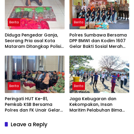
Berita
Berita
Diduga Pengedar Ganja,
Polres Sumbawa Bersama
Seorang Pria asal Kota
DPP BMWI dan Kodim 1607
Mataram Ditangkap Polisi
Gelar Bakti Sosial Merah
di Sumbawa Barat
Putih di Ponpes Arrahman
Hidayatullah
Berita
Berita
Peringati HUT Ke-81,
Jaga Kebugaran dan
Pemkab KSB Bersama
Kekompakan, Insan
Polres dan FK Unair Gelar
Maritim Pelabuhan Bima
Seminar Kesehatan “1000
Gelar Senam Bersama
Hari Pertama Kehidupan”
Leave a Reply