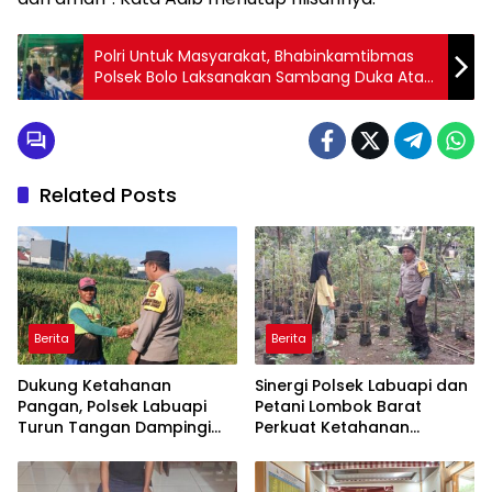
Polri Untuk Masyarakat, Bhabinkamtibmas
Polsek Bolo Laksanakan Sambang Duka Atas
Meninggalnya Salah Satu Warga Binaan
Related Posts
Berita
Berita
Dukung Ketahanan
Sinergi Polsek Labuapi dan
Pangan, Polsek Labuapi
Petani Lombok Barat
Turun Tangan Dampingi
Perkuat Ketahanan
Petani di Desa Karang
Pangan Nasional
Bongkot