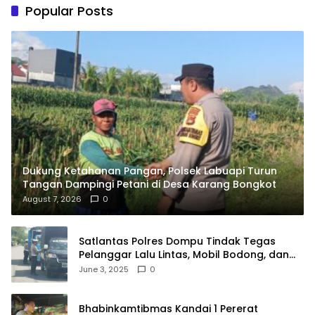
Popular Posts
Dukung Ketahanan Pangan, Polsek Labuapi Turun
Tangan Dampingi Petani di Desa Karang Bongkot
August 7, 2026
0
Satlantas Polres Dompu Tindak Tegas
Pelanggar Lalu Lintas, Mobil Bodong, dan
Kendaraan Tak Bayar Pajak
June 3, 2025
0
Bhabinkamtibmas Kandai 1 Pererat