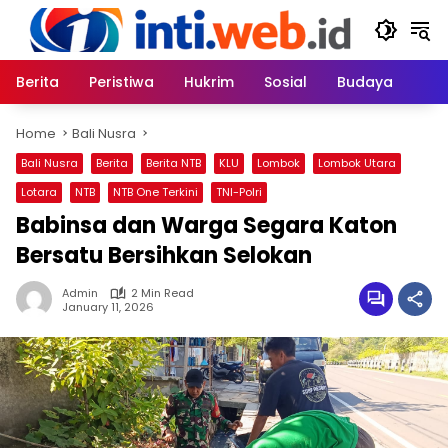
Skip
to
content
Berita
Peristiwa
Hukrim
Sosial
Budaya
Home
Bali Nusra
Bali Nusra
Berita
Berita NTB
KLU
Lombok
Lombok Utara
Lotara
NTB
NTB One Terkini
TNI-Polri
Babinsa dan Warga Segara Katon
Bersatu Bersihkan Selokan
Admin
2 Min Read
January 11, 2026