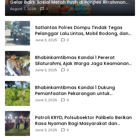
Gelar Bakti Sosial Merah Putih di Ponpes Arrahman
Hidayatullah
August 7, 2026
0
Satlantas Polres Dompu Tindak Tegas
Pelanggar Lalu Lintas, Mobil Bodong, dan
Kendaraan Tak Bayar Pajak
June 3, 2025
0
Bhabinkamtibmas Kandai 1 Pererat
Silaturahmi, Ajak Warga Jaga Keamanan
Lingkungan
June 3, 2025
0
Bhabinkamtibmas Kandai 1 Dukung
Pemanfaatan Pekarangan untuk
Ketahanan Pangan Menuju Indonesia Emas
June 3, 2025
0
2045
Patroli KRYD, Polsubsektor Palibelo Berikan
Rasa Nyaman Bagi Masyarakat dan
Antisipasi Aksi Menjurus Premanisme
June 3, 2025
0