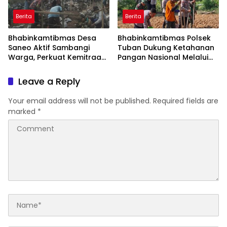
Berita
Berita
Bhabinkamtibmas Desa
Bhabinkamtibmas Polsek
Saneo Aktif Sambangi
Tuban Dukung Ketahanan
Warga, Perkuat Kemitraan
Pangan Nasional Melalui
dan Gotong Royong Jaga
Pemanfaatan Lahan
Kamtibmas
Pekarangan
Leave a Reply
Your email address will not be published.
Required fields are
marked
*