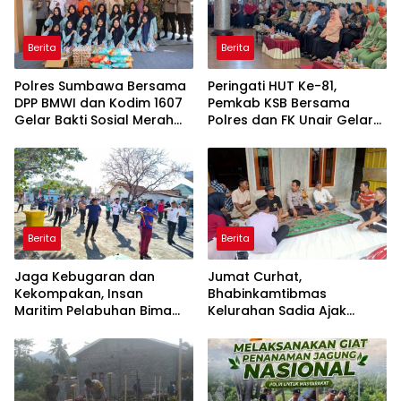
Berita
Berita
Polres Sumbawa Bersama
Peringati HUT Ke-81,
DPP BMWI dan Kodim 1607
Pemkab KSB Bersama
Gelar Bakti Sosial Merah
Polres dan FK Unair Gelar
Putih di Ponpes Arrahman
Seminar Kesehatan “1000
Hidayatullah
Hari Pertama Kehidupan”
Berita
Berita
Jaga Kebugaran dan
Jumat Curhat,
Kekompakan, Insan
Bhabinkamtibmas
Maritim Pelabuhan Bima
Kelurahan Sadia Ajak
Gelar Senam Bersama
Warga Perangi Miras dan
Narkoba Demi Kamtibmas
Kondusif