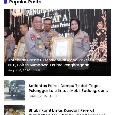
Popular Posts
Torehkan Prestasi Gemilang di Ajang Rakernis Polda
NTB, Polres Sumbawa Terima Penghargaan
Pelayanan Prima Kapolri
August 6, 2026
0
Satlantas Polres Dompu Tindak Tegas
Pelanggar Lalu Lintas, Mobil Bodong, dan
Kendaraan Tak Bayar Pajak
June 3, 2025
0
Bhabinkamtibmas Kandai 1 Pererat