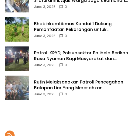
Silaturahmi, Ajak Warga Jaga Keamanan
Lingkungan
June 3, 2025
0
Bhabinkamtibmas Kandai 1 Dukung
Pemanfaatan Pekarangan untuk
Ketahanan Pangan Menuju Indonesia Emas
June 3, 2025
0
2045
Patroli KRYD, Polsubsektor Palibelo Berikan
Rasa Nyaman Bagi Masyarakat dan
Antisipasi Aksi Menjurus Premanisme
June 3, 2025
0
Rutin Melaksanakan Patroli Pencegahan
Balapan Liar Yang Meresahkan
Masyarakat, Polsek Soromandi
June 3, 2025
0
Mendapatkan Apresiasi Warga