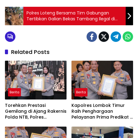
Polres Loteng Bersama Tim Gabungan
Tertibkan Galian Bekas Tambang Ilegal di
Gunung Dundang.
Related Posts
Berita
Berita
Torehkan Prestasi
Kapolres Lombok Timur
Gemilang di Ajang Rakernis
Raih Penghargaan
Polda NTB, Polres
Pelayanan Prima Predikat A
Sumbawa Terima
dari Kapolri
Penghargaan Pelayanan
Prima Kapolri