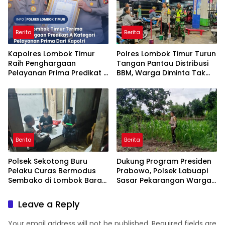
Berita
Berita
Kapolres Lombok Timur
Polres Lombok Timur Turun
Raih Penghargaan
Tangan Pantau Distribusi
Pelayanan Prima Predikat A
BBM, Warga Diminta Tak
dari Kapolri
Panic Buying
Berita
Berita
Polsek Sekotong Buru
Dukung Program Presiden
Pelaku Curas Bermodus
Prabowo, Polsek Labuapi
Sembako di Lombok Barat,
Sasar Pekarangan Warga
Isu Penculikan Dipastikan
di Lombok Barat
Hoaks
Leave a Reply
Your email address will not be published.
Required fields are