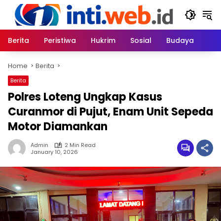
Skip
to
content
Berita
Peristiwa
Hukrim
Sosial
Budaya
Home
Berita
Berita
Polres Loteng Ungkap Kasus
Curanmor di Pujut, Enam Unit Sepeda
Motor Diamankan
Admin
2 Min Read
January 10, 2026