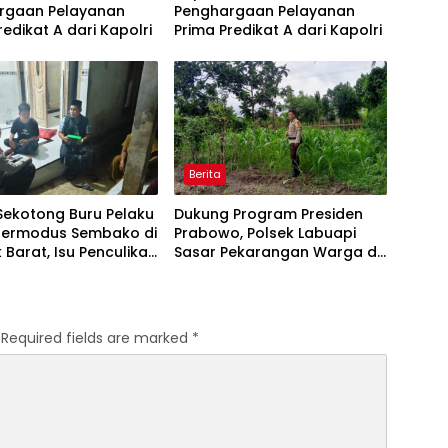
rgaan Pelayanan
Penghargaan Pelayanan
redikat A dari Kapolri
Prima Predikat A dari Kapolri
Berita
Sekotong Buru Pelaku
Dukung Program Presiden
Bermodus Sembako di
Prabowo, Polsek Labuapi
Barat, Isu Penculikan
Sasar Pekarangan Warga di
kan Hoaks
Lombok Barat
Required fields are marked
*