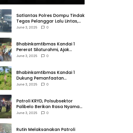
olri
Satlantas Polres Dompu Tindak
Tegas Pelanggar Lalu Lintas,
Mobil Bodong, dan Kendaraan
June 3, 2025
0
Tak Bayar Pajak
Bhabinkamtibmas Kandai 1
Pererat Silaturahmi, Ajak
Warga Jaga Keamanan
June 3, 2025
0
Lingkungan
Bhabinkamtibmas Kandai 1
Dukung Pemanfaatan
Pekarangan untuk Ketahanan
June 3, 2025
0
Pangan Menuju Indonesia Emas
2045
Patroli KRYD, Polsubsektor
Palibelo Berikan Rasa Nyaman
Bagi Masyarakat dan
June 3, 2025
0
Antisipasi Aksi Menjurus
Premanisme
Rutin Melaksanakan Patroli