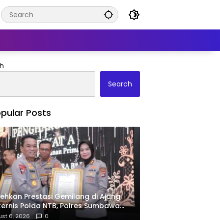
h
Search
pular Posts
ehkan Prestasi Gemilang di Ajang
ernis Polda NTB, Polres Sumbawa
ima Penghargaan Pelayanan Prima
st 6, 2026
0