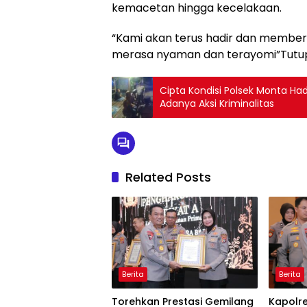
kemacetan hingga kecelakaan.
“Kami akan terus hadir dan member
merasa nyaman dan terayomi”Tutu
Cipta Kondisi Polsek Monta Had
Adanya Aksi Kriminalitas
Related Posts
Berita
Berita
Torehkan Prestasi Gemilang
Kapolr