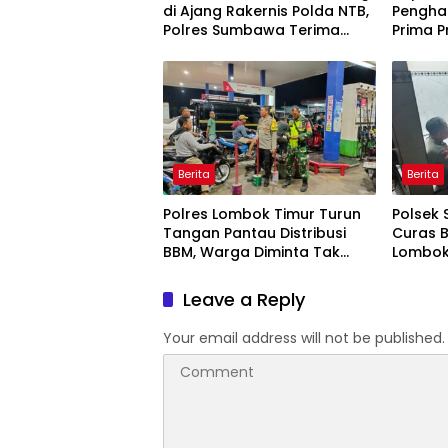
di Ajang Rakernis Polda NTB,
Pengha
Polres Sumbawa Terima
Prima P
Penghargaan Pelayanan
Prima Kapolri
Berita
Berita
Polres Lombok Timur Turun
Polsek 
Tangan Pantau Distribusi
Curas 
BBM, Warga Diminta Tak
Lombok 
Panic Buying
Dipasti
Leave a Reply
Your email address will not be published.