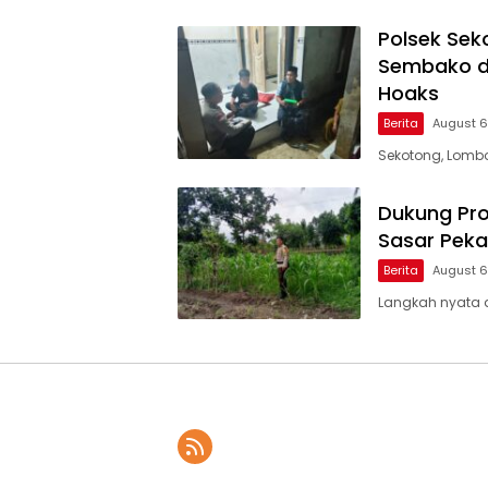
Polsek Sek
Sembako di
Hoaks
Berita
August 6
Sekotong, Lombok
Dukung Pro
Sasar Pek
Berita
August 6
Langkah nyata