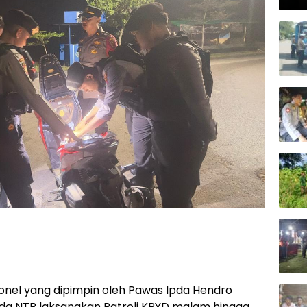
Kap
onel yang dipimpin oleh Pawas Ipda Hendro
olda NTB laksanakan Patroli KRYD malam hingga