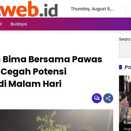
Thursday, August 6,
2026
l
Budaya
Searc
es Bima Bersama Pawas
Po
D Cegah Potensi
i Malam Hari
Tor
Rak
Ter
Augu