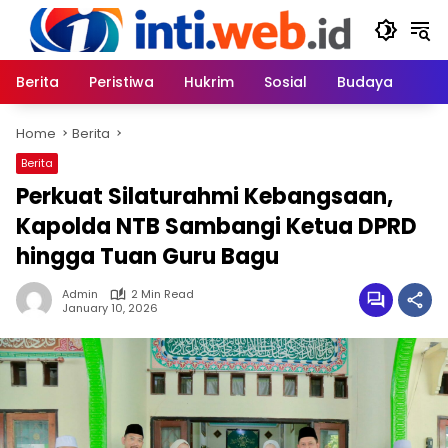
Skip
to
content
Berita
Peristiwa
Hukrim
Sosial
Budaya
Home
Berita
Berita
Perkuat Silaturahmi Kebangsaan,
Kapolda NTB Sambangi Ketua DPRD
hingga Tuan Guru Bagu
Admin
2 Min Read
January 10, 2026