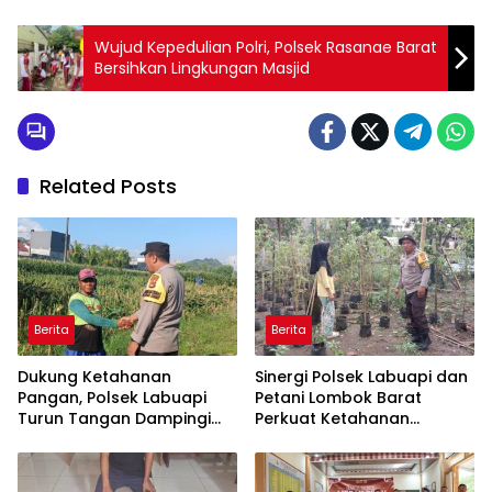
Wujud Kepedulian Polri, Polsek Rasanae Barat
Bersihkan Lingkungan Masjid
Related Posts
Berita
Berita
Dukung Ketahanan
Sinergi Polsek Labuapi dan
Pangan, Polsek Labuapi
Petani Lombok Barat
Turun Tangan Dampingi
Perkuat Ketahanan
Petani di Desa Karang
Pangan Nasional
Bongkot