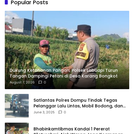
Popular Posts
Dukung Ketahanan Pangan, Polsek Labuapi Turun
Tangan Dampingi Petani di Desa Karang Bongkot
August 7, 2026
0
Satlantas Polres Dompu Tindak Tegas
Pelanggar Lalu Lintas, Mobil Bodong, dan
Kendaraan Tak Bayar Pajak
June 3, 2025
0
Bhabinkamtibmas Kandai 1 Pererat