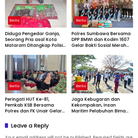
Berita
Berita
Diduga Pengedar Ganja,
Polres Sumbawa Bersama
Seorang Pria asal Kota
DPP BMWI dan Kodim 1607
Mataram Ditangkap Polisi
Gelar Bakti Sosial Merah
di Sumbawa Barat
Putih di Ponpes Arrahman
Hidayatullah
Berita
Berita
Peringati HUT Ke-81,
Jaga Kebugaran dan
Pemkab KSB Bersama
Kekompakan, Insan
Polres dan FK Unair Gelar
Maritim Pelabuhan Bima
Seminar Kesehatan “1000
Gelar Senam Bersama
Hari Pertama Kehidupan”
Leave a Reply
Your email address will not be published.
Required fields are