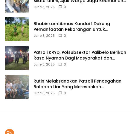
Silaturahmi, Ajak Warga Jaga Keamanan
Lingkungan
June 3, 2025
0
Bhabinkamtibmas Kandai 1 Dukung
Pemanfaatan Pekarangan untuk
Ketahanan Pangan Menuju Indonesia Emas
June 3, 2025
0
2045
Patroli KRYD, Polsubsektor Palibelo Berikan
Rasa Nyaman Bagi Masyarakat dan
Antisipasi Aksi Menjurus Premanisme
June 3, 2025
0
Rutin Melaksanakan Patroli Pencegahan
Balapan Liar Yang Meresahkan
Masyarakat, Polsek Soromandi
June 3, 2025
0
Mendapatkan Apresiasi Warga