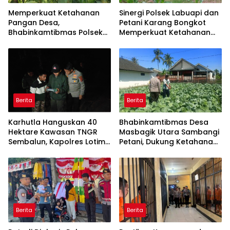
Memperkuat Ketahanan
Sinergi Polsek Labuapi dan
Pangan Desa,
Petani Karang Bongkot
Bhabinkamtibmas Polsek
Memperkuat Ketahanan
Labuapi Dampingi Petani
Pangan Nasional
Kuranji Dalang
Berita
Berita
Karhutla Hanguskan 40
Bhabinkamtibmas Desa
Hektare Kawasan TNGR
Masbagik Utara Sambangi
Sembalun, Kapolres Lotim
Petani, Dukung Ketahanan
Turun Langsung Padamkan
Pangan dan Swasembada
Api
Pangan
Berita
Berita