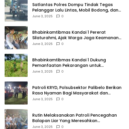
Satlantas Polres Dompu Tindak Tegas
Pelanggar Lalu Lintas, Mobil Bodong, dan
Kendaraan Tak Bayar Pajak
June 3, 2025
0
Bhabinkamtibmas Kandai 1 Pererat
Silaturahmi, Ajak Warga Jaga Keamanan
Lingkungan
June 3, 2025
0
Bhabinkamtibmas Kandai 1 Dukung
Pemanfaatan Pekarangan untuk
Ketahanan Pangan Menuju Indonesia Emas
June 3, 2025
0
2045
Patroli KRYD, Polsubsektor Palibelo Berikan
Rasa Nyaman Bagi Masyarakat dan
Antisipasi Aksi Menjurus Premanisme
June 3, 2025
0
Rutin Melaksanakan Patroli Pencegahan
Balapan Liar Yang Meresahkan
Masyarakat, Polsek Soromandi
June 3, 2025
0