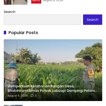
Berita
August 8, 2026
Search
Search
Popular Posts
Memperkuat Ketahanan Pangan Desa,
Bhabinkamtibmas Polsek Labuapi Dampingi Petani
Kuranji Dalang
August 8, 2026
0