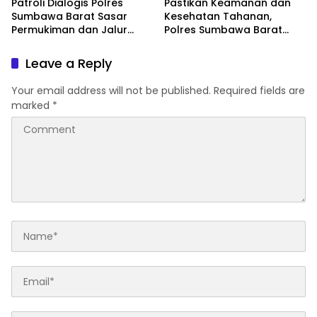
Patroli Dialogis Polres
Pastikan Keamanan dan
Sumbawa Barat Sasar
Kesehatan Tahanan,
Permukiman dan Jalur
Polres Sumbawa Barat
Ramai, Jaga Kamtibmas
Intensifkan Pengecekan
Tetap Kondusif
Rutan Secara Berkala
Leave a Reply
Your email address will not be published.
Required fields are
marked
*