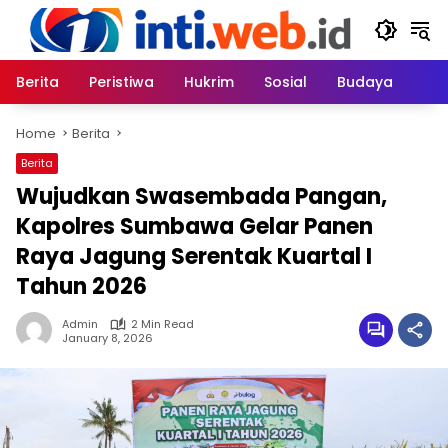
Skip
to
content
Berita
Peristiwa
Hukrim
Sosial
Budaya
Home
Berita
Berita
Wujudkan Swasembada Pangan,
Kapolres Sumbawa Gelar Panen
Raya Jagung Serentak Kuartal I
Tahun 2026
Admin
2 Min Read
January 8, 2026