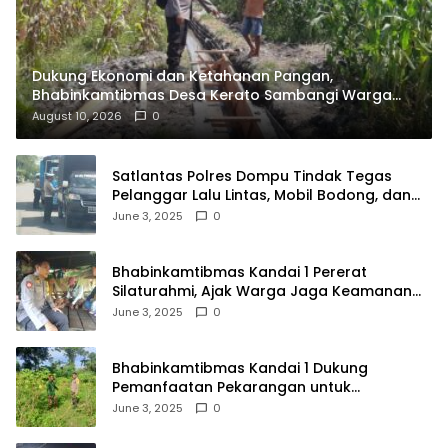
Dukung Ekonomi dan Ketahanan Pangan,
Bhabinkamtibmas Desa Kerato Sambangi Warga
Cek Kualitas Hasil Pertanian
August 10, 2026
0
Satlantas Polres Dompu Tindak Tegas
Pelanggar Lalu Lintas, Mobil Bodong, dan
Kendaraan Tak Bayar Pajak
June 3, 2025
0
Bhabinkamtibmas Kandai 1 Pererat
Silaturahmi, Ajak Warga Jaga Keamanan
Lingkungan
June 3, 2025
0
Bhabinkamtibmas Kandai 1 Dukung
Pemanfaatan Pekarangan untuk
Ketahanan Pangan Menuju Indonesia Emas
June 3, 2025
0
2045