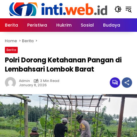
Skip
to
content
Berita
Peristiwa
Hukrim
Sosial
Budaya
Home
Berita
Berita
Polri Dorong Ketahanan Pangan di
Lembahsari Lombok Barat
Admin
3 Min Read
January 8, 2026