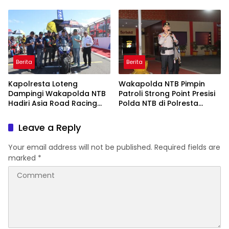
Mujur
untuk Jaga Kamtibmas
Berita
Berita
Kapolresta Loteng
Wakapolda NTB Pimpin
Dampingi Wakapolda NTB
Patroli Strong Point Presisi
Hadiri Asia Road Racing
Polda NTB di Polresta
Championship 2026 di
Lombok Tengah
Sirkuit Mandalika
Leave a Reply
Your email address will not be published.
Required fields are
marked
*