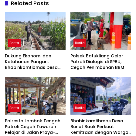
Related Posts
Berita
Berita
Dukung Ekonomi dan
Polsek Batukliang Gelar
Ketahanan Pangan,
Patroli Dialogis di SPBU,
Bhabinkamtibmas Desa
Cegah Penimbunan BBM
Kerato Sambangi Warga
Cek Kualitas Hasil
Pertanian
Berita
Berita
Polresta Lombok Tengah
Bhabinkamtibmas Desa
Patroli Cegah Tawuran
Bunut Baok Perkuat
Pelajar di Jalan Praya-
Kemitraan dengan Warga