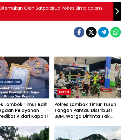
 Ditemukan Oleh Satpolairud Polres Bima dalam
Berita
es Lombok Timur Raih
Polres Lombok Timur Turun
rgaan Pelayanan
Tangan Pantau Distribusi
redikat A dari Kapolri
BBM, Warga Diminta Tak
Panic Buying