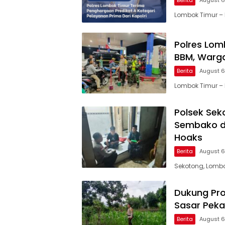
Lombok Timur – 
Polres Lom
BBM, Warga
Berita
August 6
Lombok Timur – 
Polsek Sek
Sembako di
Hoaks
Berita
August 6
Sekotong, Lombok
Dukung Pro
Sasar Pek
Berita
August 6