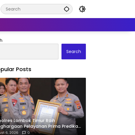
h
Search
pular Posts
olres Lombok Timur Raih
ghargaan Pelayanan Prima Predikat
ari Kapolri
st 6, 2026
0