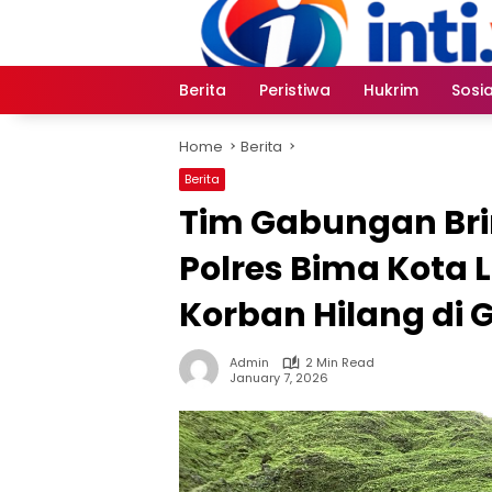
Skip
to
content
Berita
Peristiwa
Hukrim
Sosia
Home
Berita
Berita
Tim Gabungan Bri
Polres Bima Kota 
Korban Hilang di
Admin
2 Min Read
January 7, 2026