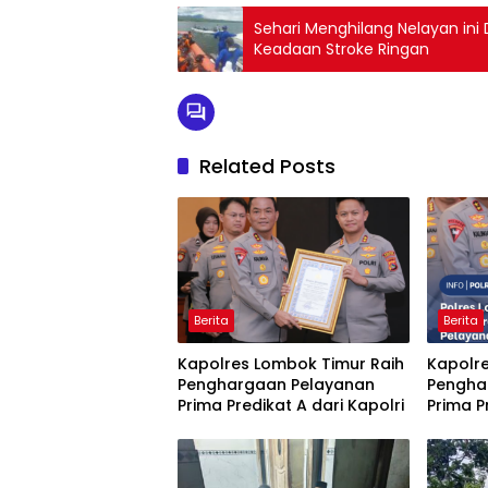
Sehari Menghilang Nelayan ini
Keadaan Stroke Ringan
Related Posts
Berita
Berita
Kapolres Lombok Timur Raih
Kapolr
Penghargaan Pelayanan
Pengha
Prima Predikat A dari Kapolri
Prima P