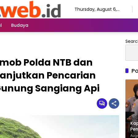
Thursday, August 6,
2026
l
Budaya
Searc
mob Polda NTB dan
Po
Lanjutkan Pencarian
 Gunung Sangiang Api
Kap
Pen
A d
Augu