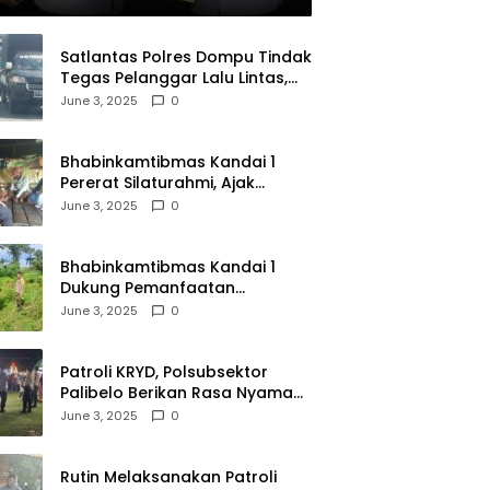
Satlantas Polres Dompu Tindak
Tegas Pelanggar Lalu Lintas,
Mobil Bodong, dan Kendaraan
June 3, 2025
0
Tak Bayar Pajak
Bhabinkamtibmas Kandai 1
Pererat Silaturahmi, Ajak
Warga Jaga Keamanan
June 3, 2025
0
Lingkungan
Bhabinkamtibmas Kandai 1
Dukung Pemanfaatan
Pekarangan untuk Ketahanan
June 3, 2025
0
Pangan Menuju Indonesia Emas
2045
Patroli KRYD, Polsubsektor
Palibelo Berikan Rasa Nyaman
Bagi Masyarakat dan
June 3, 2025
0
Antisipasi Aksi Menjurus
Premanisme
Rutin Melaksanakan Patroli