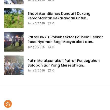
Bhabinkamtibmas Kandai 1 Dukung
Pemanfaatan Pekarangan untuk
Ketahanan Pangan Menuju Indonesia Emas
June 3, 2025
0
2045
Patroli KRYD, Polsubsektor Palibelo Berikan
Rasa Nyaman Bagi Masyarakat dan
Antisipasi Aksi Menjurus Premanisme
June 3, 2025
0
Rutin Melaksanakan Patroli Pencegahan
Balapan Liar Yang Meresahkan
Masyarakat, Polsek Soromandi
June 3, 2025
0
Mendapatkan Apresiasi Warga