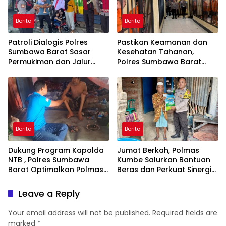
Berita
Berita
Patroli Dialogis Polres
Pastikan Keamanan dan
Sumbawa Barat Sasar
Kesehatan Tahanan,
Permukiman dan Jalur
Polres Sumbawa Barat
Ramai, Jaga Kamtibmas
Intensifkan Pengecekan
Tetap Kondusif
Rutan Secara Berkala
Berita
Berita
Dukung Program Kapolda
Jumat Berkah, Polmas
NTB , Polres Sumbawa
Kumbe Salurkan Bantuan
Barat Optimalkan Polmas
Beras dan Perkuat Sinergi
dan Pendekatan Humanis
Kamtibmas
di Masyarakat
Leave a Reply
Your email address will not be published.
Required fields are
marked
*