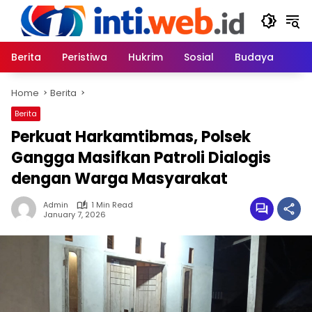
Skip
to
content
Berita
Peristiwa
Hukrim
Sosial
Budaya
Home
Berita
Berita
Perkuat Harkamtibmas, Polsek
Gangga Masifkan Patroli Dialogis
dengan Warga Masyarakat
Admin
1 Min Read
January 7, 2026