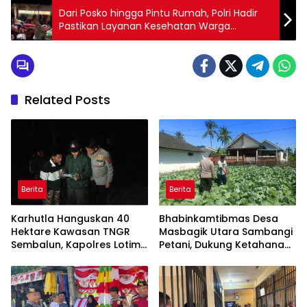
Dari Posko hingga Pintu Rumah, Polri Hadir
Pastikan Layanan Kesehatan Warga
Terdampak Bencana di Kala Segi Aceh
Tengah
Related Posts
Berita
Berita
Karhutla Hanguskan 40
Bhabinkamtibmas Desa
Hektare Kawasan TNGR
Masbagik Utara Sambangi
Sembalun, Kapolres Lotim
Petani, Dukung Ketahanan
Turun Langsung Padamkan
Pangan dan Swasembada
Api
Pangan