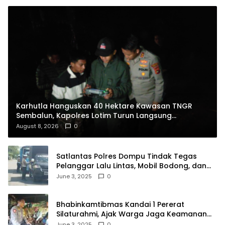
Karhutla Hanguskan 40 Hektare Kawasan TNGR
Sembalun, Kapolres Lotim Turun Langsung
Padamkan Api
August 8, 2026
0
Satlantas Polres Dompu Tindak Tegas
Pelanggar Lalu Lintas, Mobil Bodong, dan
Kendaraan Tak Bayar Pajak
June 3, 2025
0
Bhabinkamtibmas Kandai 1 Pererat
Silaturahmi, Ajak Warga Jaga Keamanan
Lingkungan
June 3, 2025
0