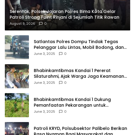
Serentak, Polsek Jajaran Polres Bima Kota Gelar
Patroli Strong Point Rinjani di Sejumlah Titik Rawan
August 9, 2026
0
Satlantas Polres Dompu Tindak Tegas
Pelanggar Lalu Lintas, Mobil Bodong, dan
Kendaraan Tak Bayar Pajak
June 3, 2025
0
Bhabinkamtibmas Kandai 1 Pererat
Silaturahmi, Ajak Warga Jaga Keamanan
Lingkungan
June 3, 2025
0
Bhabinkamtibmas Kandai 1 Dukung
Pemanfaatan Pekarangan untuk
Ketahanan Pangan Menuju Indonesia Emas
June 3, 2025
0
2045
Patroli KRYD, Polsubsektor Palibelo Berikan
Rasa Nyaman Bagi Masyarakat dan