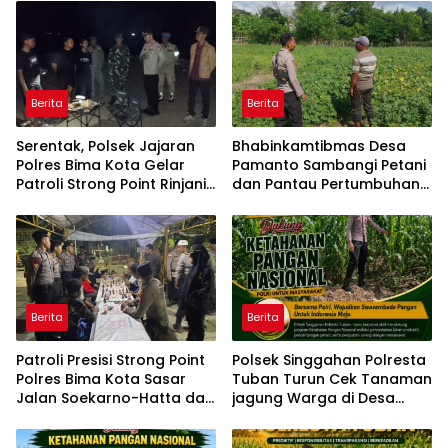
Berita
Berita
Serentak, Polsek Jajaran
Bhabinkamtibmas Desa
Polres Bima Kota Gelar
Pamanto Sambangi Petani
Patroli Strong Point Rinjani
dan Pantau Pertumbuhan
di Sejumlah Titik Rawan
Tanaman Kacang Kedelai
Berita
Berita
Patroli Presisi Strong Point
Polsek Singgahan Polresta
Polres Bima Kota Sasar
Tuban Turun Cek Tanaman
Jalan Soekarno-Hatta dan
jagung Warga di Desa
Gajah Mada
Mulyorejo