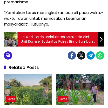
premanisme.
“Kami akan terus meningkatkan patroli pada waktu-
waktu rawan untuk memastikan keamanan
masyarakat”. Tutupnya.
Edukasi Tertib Berlalulintas Sejak Usia dini,
Unit Kamsel Satlantas Polres Bima Sambangi
SDN 01 Panda
Related Posts
Berita
Berita