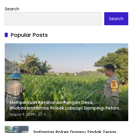
Search
Search
Popular Posts
Memperkuat Ketahanan Pangan Desa,
Bhabinkamtibmas Polsek Labuapi Dampingi Petani
Kuranji Dalang
August 8, 2026
0
Satlantas Polres Dompu Tindak Tegas