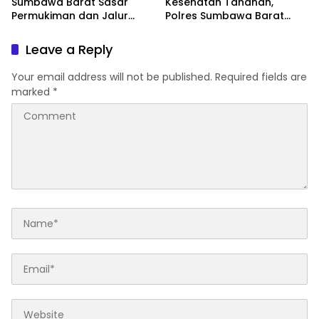
Sumbawa Barat Sasar
Kesehatan Tahanan,
Permukiman dan Jalur
Polres Sumbawa Barat
Ramai, Jaga Kamtibmas
Intensifkan Pengecekan
Tetap Kondusif
Rutan Secara Berkala
Leave a Reply
Your email address will not be published.
Required fields are
marked
*