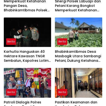
Memperkuat Ketahanan
Sinergi Polsek Labuapi dan
Pangan Desa,
Petani Karang Bongkot
Bhabinkamtibmas Polsek
Memperkuat Ketahanan
Labuapi Dampingi Petani
Pangan Nasional
Kuranji Dalang
Berita
Berita
Karhutla Hanguskan 40
Bhabinkamtibmas Desa
Hektare Kawasan TNGR
Masbagik Utara Sambangi
Sembalun, Kapolres Lotim
Petani, Dukung Ketahanan
Turun Langsung Padamkan
Pangan dan Swasembada
Api
Pangan
Berita
Berita
Patroli Dialogis Polres
Pastikan Keamanan dan