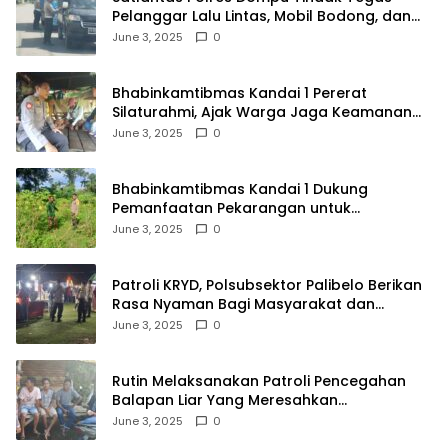
Pelanggar Lalu Lintas, Mobil Bodong, dan
Kendaraan Tak Bayar Pajak
June 3, 2025
0
Bhabinkamtibmas Kandai 1 Pererat
Silaturahmi, Ajak Warga Jaga Keamanan
Lingkungan
June 3, 2025
0
Bhabinkamtibmas Kandai 1 Dukung
Pemanfaatan Pekarangan untuk
Ketahanan Pangan Menuju Indonesia Emas
June 3, 2025
0
2045
Patroli KRYD, Polsubsektor Palibelo Berikan
Rasa Nyaman Bagi Masyarakat dan
Antisipasi Aksi Menjurus Premanisme
June 3, 2025
0
Rutin Melaksanakan Patroli Pencegahan
Balapan Liar Yang Meresahkan
Masyarakat, Polsek Soromandi
June 3, 2025
0
Mendapatkan Apresiasi Warga