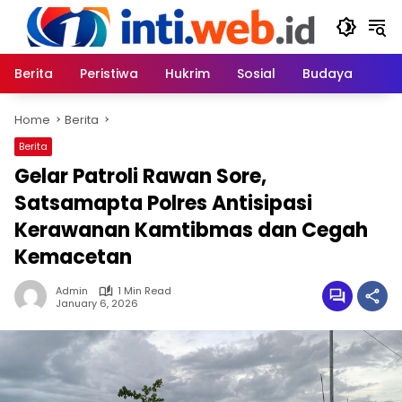
Skip
to
content
Berita
Peristiwa
Hukrim
Sosial
Budaya
Home
Berita
Berita
Gelar Patroli Rawan Sore,
Satsamapta Polres Antisipasi
Kerawanan Kamtibmas dan Cegah
Kemacetan
Admin
1 Min Read
January 6, 2026