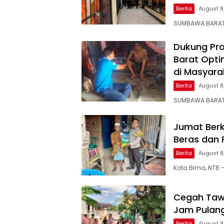
Berita
August 8
SUMBAWA BARAT 
Dukung Pr
Barat Opt
di Masyara
Berita
August 8
SUMBAWA BARAT
Jumat Berk
Beras dan 
Berita
August 8
Kota Bima, NTB
Cegah Tawu
Jam Pulang
Berita
August 8