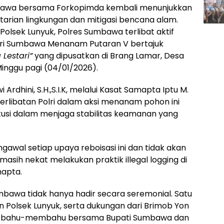
bawa bersama Forkopimda kembali menunjukkan
arian lingkungan dan mitigasi bencana alam.
Polsek Lunyuk, Polres Sumbawa terlibat aktif
ri Sumbawa Menanam Putaran V bertajuk
Lestari”
yang dipusatkan di Brang Lamar, Desa
inggu pagi (04/01/2026).
dhini, S.H.,S.I.K, melalui Kasat Samapta Iptu M.
rlibatan Polri dalam aksi menanam pohon ini
tusi dalam menjaga stabilitas keamanan yang
wal setiap upaya reboisasi ini dan tidak akan
sih nekat melakukan praktik illegal logging di
mapta.
mbawa tidak hanya hadir secara seremonial. Satu
n Polsek Lunyuk, serta dukungan dari Brimob Yon
ung bahu-membahu bersama Bupati Sumbawa dan