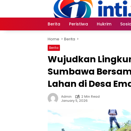
Skip
to
content
Berita
Peristiwa
Hukrim
Sosia
Home
Berita
Berita
Wujudkan Lingkung
Sumbawa Bersama
Lahan di Desa Ema
Admin
2 Min Read
January 5, 2026