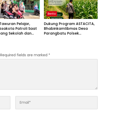
Berita
Tawuran Pelajar,
Dukung Program ASTACITA,
Asakota Patroli Saat
Bhabinkamtibmas Desa
lang Sekolah dan
Parangbatu Polsek
tur Lalu Lintas
Parengan Polresta Tuban
laksanakan sambang
tanaman Jagung Di Desa
Parangbatu Kec. Parengan
Required fields are marked
*