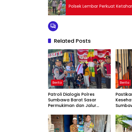
Polsek Lembar Perkuat Ketaha
Related Posts
Berita
Berita
Patroli Dialogis Polres
Pastik
Sumbawa Barat Sasar
Keseha
Permukiman dan Jalur
Sumbaw
Ramai, Jaga Kamtibmas
Pengec
Tetap Kondusif
Berkal