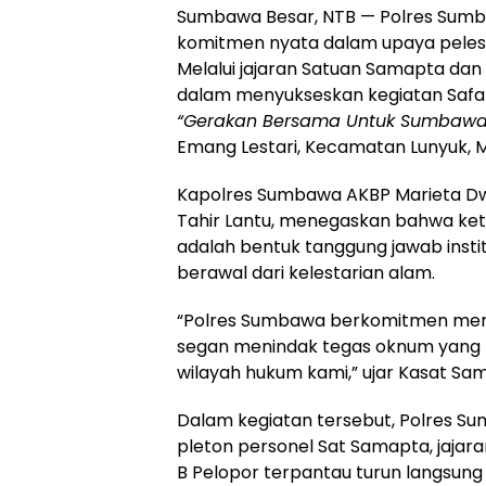
Sumbawa Besar, NTB — Polres Sum
komitmen nyata dalam upaya pelest
Melalui jajaran Satuan Samapta dan 
dalam menyukseskan kegiatan Safa
“Gerakan Bersama Untuk Sumbawa 
Emang Lestari, Kecamatan Lunyuk, M
Kapolres Sumbawa AKBP Marieta Dwi Ar
Tahir Lantu, menegaskan bahwa kete
adalah bentuk tanggung jawab insti
berawal dari kelestarian alam.
“Polres Sumbawa berkomitmen menga
segan menindak tegas oknum yang ma
wilayah hukum kami,” ujar Kasat Sa
Dalam kegiatan tersebut, Polres Su
pleton personel Sat Samapta, jajara
B Pelopor terpantau turun langs