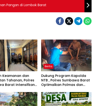
nan Pangan di Lombok Barat
Berita
an Keamanan dan
Dukung Program Kapolda
tan Tahanan, Polres
NTB , Polres Sumbawa Barat
a Barat Intensifkan
Optimalkan Polmas dan
ekan Rutan Secara
Pendekatan Humanis di
a
Masyarakat