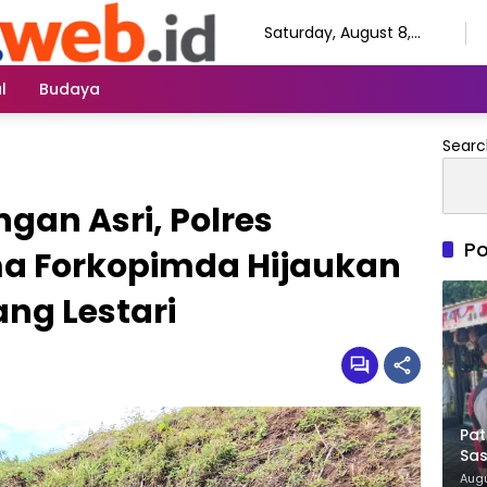
Saturday, August 8,
2026
l
Budaya
Searc
an Asri, Polres
Po
 Forkopimda Hijaukan
ng Lestari
Pat
Sas
Ja
Augu