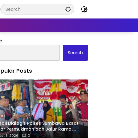
h
Search
pular Posts
roli Dialogis Polres Sumbawa Barat
ar Permukiman dan Jalur Ramai,
ga Kamtibmas Tetap Kondusif
st 8, 2026
0