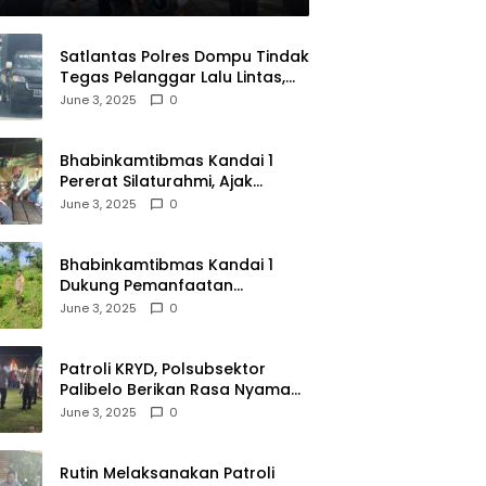
Satlantas Polres Dompu Tindak
Tegas Pelanggar Lalu Lintas,
Mobil Bodong, dan Kendaraan
June 3, 2025
0
Tak Bayar Pajak
Bhabinkamtibmas Kandai 1
Pererat Silaturahmi, Ajak
Warga Jaga Keamanan
June 3, 2025
0
Lingkungan
Bhabinkamtibmas Kandai 1
Dukung Pemanfaatan
Pekarangan untuk Ketahanan
June 3, 2025
0
Pangan Menuju Indonesia Emas
2045
Patroli KRYD, Polsubsektor
Palibelo Berikan Rasa Nyaman
Bagi Masyarakat dan
June 3, 2025
0
Antisipasi Aksi Menjurus
Premanisme
Rutin Melaksanakan Patroli