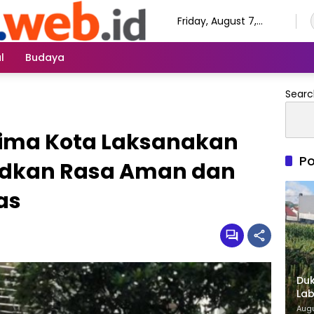
Friday, August 7,
2026
l
Budaya
Searc
 Bima Kota Laksanakan
Po
udkan Rasa Aman dan
as
Duk
Lab
di 
Augu