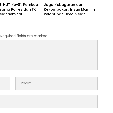
ti HUT Ke-81, Pemkab
Jaga Kebugaran dan
sama Polres dan FK
Kekompakan, Insan Maritim
elar Seminar
Pelabuhan Bima Gelar
an “1000 Hari
Senam Bersama
a Kehidupan”
Required fields are marked
*