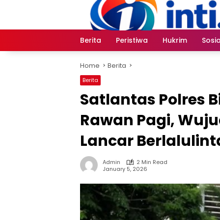
Skip
to
content
Berita
Peristiwa
Hukrim
Sosia
Home
Berita
Berita
Satlantas Polres
Rawan Pagi, Wuj
Lancar Berlalulint
Admin
2 Min Read
January 5, 2026