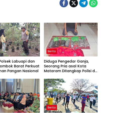
Berita
 Polsek Labuapi dan
Diduga Pengedar Ganja,
Lombok Barat Perkuat
Seorang Pria asal Kota
nan Pangan Nasional
Mataram Ditangkap Polisi di
Sumbawa Barat
Berita