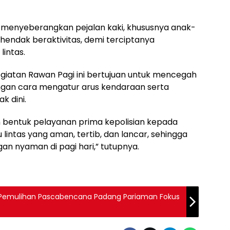
u menyeberangkan pejalan kaki, khususnya anak-
endak beraktivitas, demi terciptanya
lintas.
giatan Rawan Pagi ini bertujuan untuk mencegah
dengan cara mengatur arus kendaraan serta
k dini.
n bentuk pelayanan prima kepolisian kepada
u lintas yang aman, tertib, dan lancar, sehingga
an nyaman di pagi hari,” tutupnya.
i, Pemulihan Pascabencana Padang Pariaman Fokus