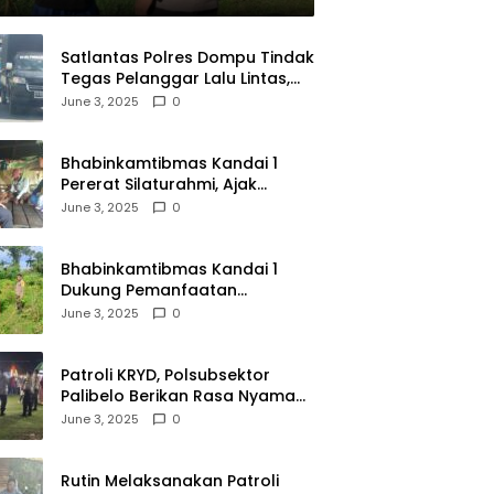
Satlantas Polres Dompu Tindak
Tegas Pelanggar Lalu Lintas,
Mobil Bodong, dan Kendaraan
June 3, 2025
0
Tak Bayar Pajak
Bhabinkamtibmas Kandai 1
Pererat Silaturahmi, Ajak
Warga Jaga Keamanan
June 3, 2025
0
Lingkungan
Bhabinkamtibmas Kandai 1
Dukung Pemanfaatan
Pekarangan untuk Ketahanan
June 3, 2025
0
Pangan Menuju Indonesia Emas
2045
Patroli KRYD, Polsubsektor
Palibelo Berikan Rasa Nyaman
Bagi Masyarakat dan
June 3, 2025
0
Antisipasi Aksi Menjurus
Premanisme
Rutin Melaksanakan Patroli