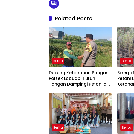
Related Posts
Berita
Berita
Dukung Ketahanan Pangan,
Sinergi
Polsek Labuapi Turun
Petani 
Tangan Dampingi Petani di
Ketaha
Desa Karang Bongkot
Berita
Berita