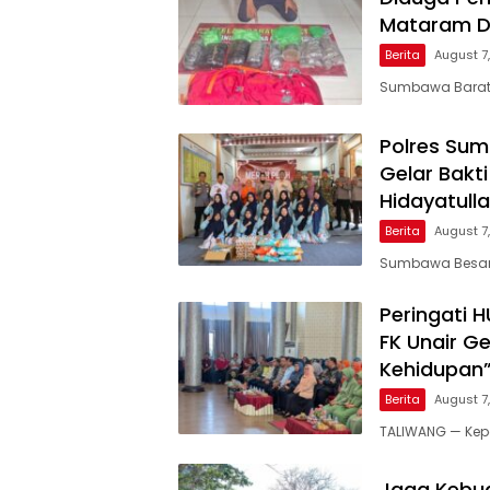
Mataram Di
Berita
August 7
Sumbawa Barat, 
Polres Su
Gelar Bakt
Hidayatull
Berita
August 7
Sumbawa Besar, 
Peringati 
FK Unair G
Kehidupan
Berita
August 7
TALIWANG — Kepo
Jaga Kebug