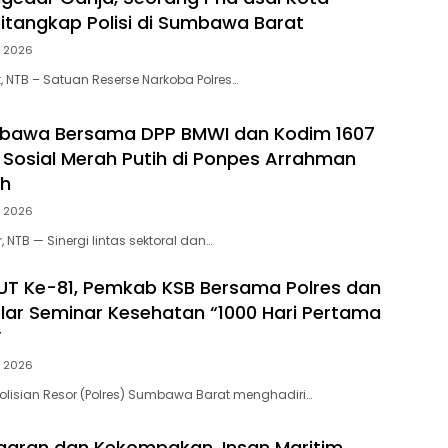
tangkap Polisi di Sumbawa Barat
, 2026
NTB – Satuan Reserse Narkoba Polres…
mbawa Bersama DPP BMWI dan Kodim 1607
i Sosial Merah Putih di Ponpes Arrahman
ah
, 2026
NTB — Sinergi lintas sektoral dan…
HUT Ke-81, Pemkab KSB Bersama Polres dan
elar Seminar Kesehatan “1000 Hari Pertama
”
, 2026
lisian Resor (Polres) Sumbawa Barat menghadiri…
aran dan Kekompakan, Insan Maritim