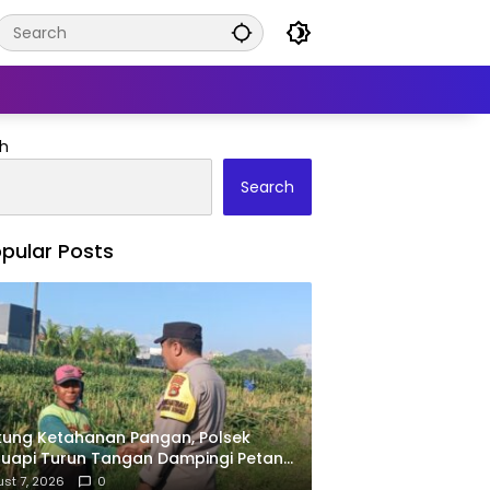
h
Search
pular Posts
ung Ketahanan Pangan, Polsek
uapi Turun Tangan Dampingi Petani
Desa Karang Bongkot
st 7, 2026
0