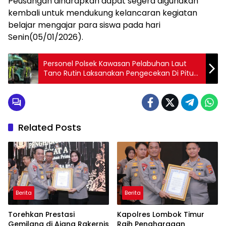
Peusangan diharapkan dapat segera digunakan
kembali untuk mendukung kelancaran kegiatan
belajar mengajar para siswa pada hari
Senin(05/01/2026).
Personel Polsek Kawasan Pelabuhan Laut
Tano Rutin Laksanakan Pengecekan Di Pitu
Keluar Masuk Pelabuhan
Related Posts
Berita
Berita
Torehkan Prestasi
Kapolres Lombok Timur
Gemilang di Ajang Rakernis
Raih Penghargaan