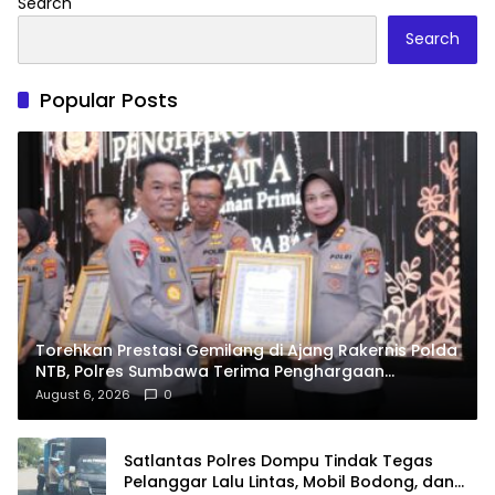
Search
Search
Popular Posts
Torehkan Prestasi Gemilang di Ajang Rakernis Polda
NTB, Polres Sumbawa Terima Penghargaan
Pelayanan Prima Kapolri
August 6, 2026
0
Satlantas Polres Dompu Tindak Tegas
Pelanggar Lalu Lintas, Mobil Bodong, dan