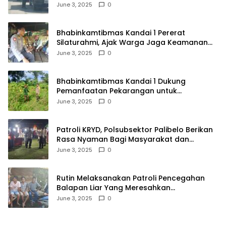
Kendaraan Tak Bayar Pajak
June 3, 2025
0
Bhabinkamtibmas Kandai 1 Pererat
Silaturahmi, Ajak Warga Jaga Keamanan
Lingkungan
June 3, 2025
0
Bhabinkamtibmas Kandai 1 Dukung
Pemanfaatan Pekarangan untuk
Ketahanan Pangan Menuju Indonesia Emas
June 3, 2025
0
2045
Patroli KRYD, Polsubsektor Palibelo Berikan
Rasa Nyaman Bagi Masyarakat dan
Antisipasi Aksi Menjurus Premanisme
June 3, 2025
0
Rutin Melaksanakan Patroli Pencegahan
Balapan Liar Yang Meresahkan
Masyarakat, Polsek Soromandi
June 3, 2025
0
Mendapatkan Apresiasi Warga