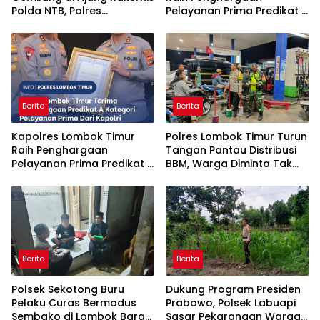
Polda NTB, Polres
Pelayanan Prima Predikat A
Sumbawa Terima
dari Kapolri
Penghargaan Pelayanan
Prima Kapolri
Berita
Berita
Kapolres Lombok Timur
Polres Lombok Timur Turun
Raih Penghargaan
Tangan Pantau Distribusi
Pelayanan Prima Predikat A
BBM, Warga Diminta Tak
dari Kapolri
Panic Buying
Berita
Berita
Polsek Sekotong Buru
Dukung Program Presiden
Pelaku Curas Bermodus
Prabowo, Polsek Labuapi
Sembako di Lombok Barat,
Sasar Pekarangan Warga