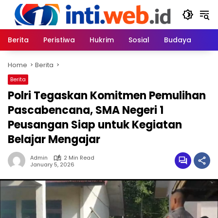
Skip
to
content
Berita
Peristiwa
Hukrim
Sosial
Budaya
Home
Berita
Berita
Polri Tegaskan Komitmen Pemulihan
Pascabencana, SMA Negeri 1
Peusangan Siap untuk Kegiatan
Belajar Mengajar
Admin
2 Min Read
January 5, 2026