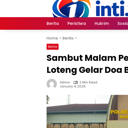
Skip
to
content
Berita
Peristiwa
Hukrim
Sosia
Home
Berita
Berita
Sambut Malam Per
Loteng Gelar Doa
Admin
2 Min Read
January 4, 2026