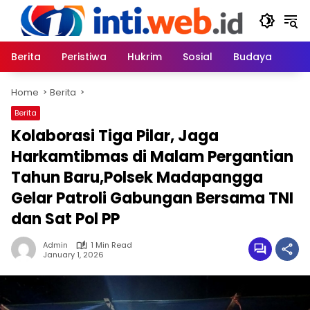
Skip
to
content
Berita
Peristiwa
Hukrim
Sosial
Budaya
Home
Berita
Berita
Kolaborasi Tiga Pilar, Jaga
Harkamtibmas di Malam Pergantian
Tahun Baru,Polsek Madapangga
Gelar Patroli Gabungan Bersama TNI
dan Sat Pol PP
Admin
1 Min Read
January 1, 2026