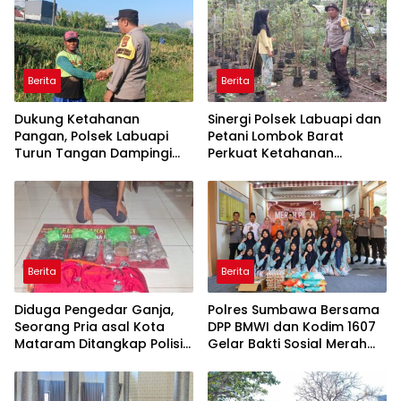
Berita
Berita
Dukung Ketahanan
Sinergi Polsek Labuapi dan
Pangan, Polsek Labuapi
Petani Lombok Barat
Turun Tangan Dampingi
Perkuat Ketahanan
Petani di Desa Karang
Pangan Nasional
Bongkot
Berita
Berita
Diduga Pengedar Ganja,
Polres Sumbawa Bersama
Seorang Pria asal Kota
DPP BMWI dan Kodim 1607
Mataram Ditangkap Polisi
Gelar Bakti Sosial Merah
di Sumbawa Barat
Putih di Ponpes Arrahman
Hidayatullah