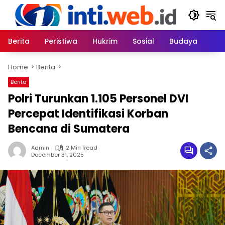
Skip
to
content
Berita
Peristiwa
Hukrim
Sosial
Budaya
Home
Berita
Berita
Polri Turunkan 1.105 Personel DVI
Percepat Identifikasi Korban
Bencana di Sumatera
Admin
2 Min Read
December 31, 2025