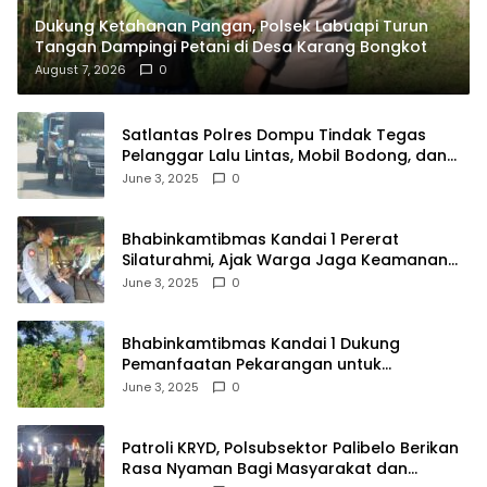
Dukung Ketahanan Pangan, Polsek Labuapi Turun
Tangan Dampingi Petani di Desa Karang Bongkot
August 7, 2026
0
Satlantas Polres Dompu Tindak Tegas
Pelanggar Lalu Lintas, Mobil Bodong, dan
Kendaraan Tak Bayar Pajak
June 3, 2025
0
Bhabinkamtibmas Kandai 1 Pererat
Silaturahmi, Ajak Warga Jaga Keamanan
Lingkungan
June 3, 2025
0
Bhabinkamtibmas Kandai 1 Dukung
Pemanfaatan Pekarangan untuk
Ketahanan Pangan Menuju Indonesia Emas
June 3, 2025
0
2045
Patroli KRYD, Polsubsektor Palibelo Berikan
Rasa Nyaman Bagi Masyarakat dan