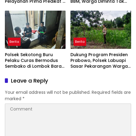
Pelayanan Prima Predikat A
BBM, Warga Diminta Tak
dari Kapolri
Panic Buying
Berita
Berita
Polsek Sekotong Buru
Dukung Program Presiden
Pelaku Curas Bermodus
Prabowo, Polsek Labuapi
Sembako di Lombok Barat,
Sasar Pekarangan Warga
Isu Penculikan Dipastikan
di Lombok Barat
Hoaks
Leave a Reply
Your email address will not be published.
Required fields are
marked
*