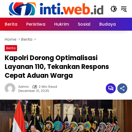
Skip
to
content
Berita
Peristiwa
Hukrim
Sosial
Budaya
Home
Berita
Berita
Kapolri Dorong Optimalisasi
Layanan 110, Tekankan Respons
Cepat Aduan Warga
Admin
2 Min Read
December 31, 2025