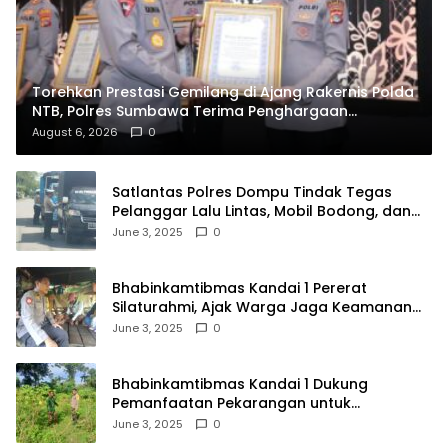
Torehkan Prestasi Gemilang di Ajang Rakernis Polda
NTB, Polres Sumbawa Terima Penghargaan
Pelayanan Prima Kapolri
August 6, 2026
0
Satlantas Polres Dompu Tindak Tegas
Pelanggar Lalu Lintas, Mobil Bodong, dan
Kendaraan Tak Bayar Pajak
June 3, 2025
0
Bhabinkamtibmas Kandai 1 Pererat
Silaturahmi, Ajak Warga Jaga Keamanan
Lingkungan
June 3, 2025
0
Bhabinkamtibmas Kandai 1 Dukung
Pemanfaatan Pekarangan untuk
Ketahanan Pangan Menuju Indonesia Emas
June 3, 2025
0
2045