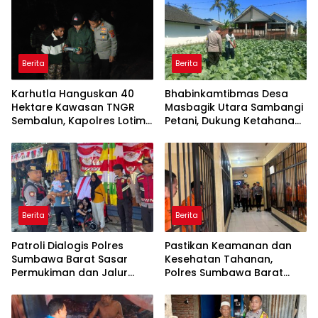
Berita
Berita
Karhutla Hanguskan 40
Bhabinkamtibmas Desa
Hektare Kawasan TNGR
Masbagik Utara Sambangi
Sembalun, Kapolres Lotim
Petani, Dukung Ketahanan
Turun Langsung Padamkan
Pangan dan Swasembada
Api
Pangan
Berita
Berita
Patroli Dialogis Polres
Pastikan Keamanan dan
Sumbawa Barat Sasar
Kesehatan Tahanan,
Permukiman dan Jalur
Polres Sumbawa Barat
Ramai, Jaga Kamtibmas
Intensifkan Pengecekan
Tetap Kondusif
Rutan Secara Berkala