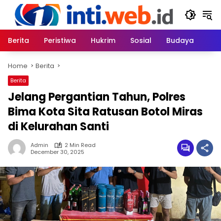
Skip
to
content
Berita
Peristiwa
Hukrim
Sosial
Budaya
Home
Berita
Berita
Jelang Pergantian Tahun, Polres
Bima Kota Sita Ratusan Botol Miras
di Kelurahan Santi
Admin
2 Min Read
December 30, 2025