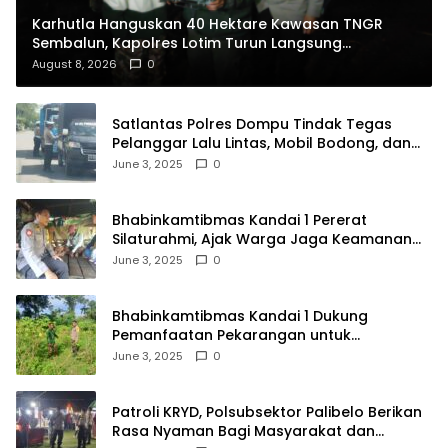
Karhutla Hanguskan 40 Hektare Kawasan TNGR
Sembalun, Kapolres Lotim Turun Langsung
Padamkan Api
August 8, 2026
0
Satlantas Polres Dompu Tindak Tegas
Pelanggar Lalu Lintas, Mobil Bodong, dan
Kendaraan Tak Bayar Pajak
June 3, 2025
0
Bhabinkamtibmas Kandai 1 Pererat
Silaturahmi, Ajak Warga Jaga Keamanan
Lingkungan
June 3, 2025
0
Bhabinkamtibmas Kandai 1 Dukung
Pemanfaatan Pekarangan untuk
Ketahanan Pangan Menuju Indonesia Emas
June 3, 2025
0
2045
Patroli KRYD, Polsubsektor Palibelo Berikan
Rasa Nyaman Bagi Masyarakat dan